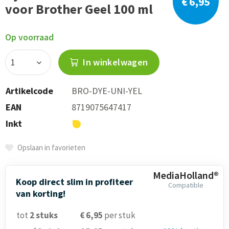
€ 6,95
voor Brother Geel 100 ml
Op voorraad
In winkelwagen
Artikelcode
BRO-DYE-UNI-YEL
EAN
8719075647417
Inkt
Opslaan in favorieten
MediaHolland®
Koop direct slim in profiteer
Compatible
van korting!
tot
2
stuks
€ 6,95
per stuk