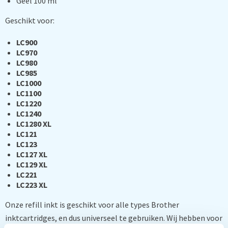
Geel 100 ml
Geschikt voor:
LC900
LC970
LC980
LC985
LC1000
LC1100
LC1220
LC1240
LC1280 XL
LC121
LC123
LC127 XL
LC129 XL
LC221
LC223 XL
Onze refill inkt is geschikt voor alle types Brother
inktcartridges, en dus universeel te gebruiken. Wij hebben voor