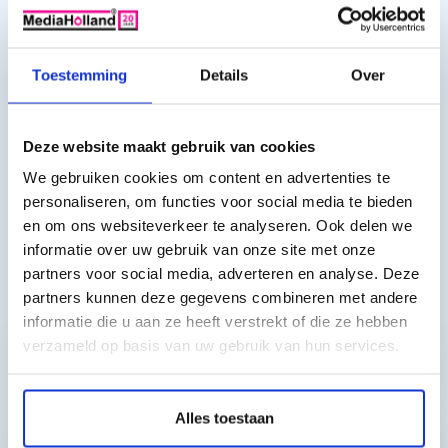
een aantal varianten ook specifiek geproduceerde inkten. Kijk
hier voor de
Brother Refil linkt
. Voor originele Brother
cartridge series wordt in veel gevallen
Pigment inkt gebruikt
Toestemming
Details
Over
voor de zwarte cartridges
. Voor de
kleuren cartridges
wordt dan Dye inkt
gebruikt. Let goed op welke inkt u wilt
gebruiken. Ook wordt veel
universele Dye inkt
gebruikt, dus
Deze website maakt gebruik van cookies
ook voor de zwarte cartridges. Voor de mooiste kleuren raden
We gebruiken cookies om content en advertenties te
wij u aan om te kiezen voor de set van 3 kleuren dye inkt i.c.m.
personaliseren, om functies voor social media te bieden
de zwarte Pigment inkt.
en om ons websiteverkeer te analyseren. Ook delen we
informatie over uw gebruik van onze site met onze
partners voor social media, adverteren en analyse. Deze
partners kunnen deze gegevens combineren met andere
Toch nog een vraag?
informatie die u aan ze heeft verstrekt of die ze hebben
verzameld op basis van uw gebruik van hun services.
Hebt u vragen bij het artikel?
Alles toestaan