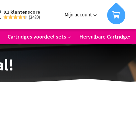
9.1 klantenscore
Mijn account
(3420)
Cartridges voordeel sets
Hervulbare Cartridges
al!