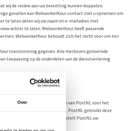
t wij de review aan uw bestelling kunnen koppelen.
mmige gevallen kan WebwinkelKeur contact met u opnemen om
hter te laten delen wij uw naam en e-mailadres met
eview achter te laten. WebwinkelKeur heeft passende
ermen. WebwinkelKeur behoudt zich het recht voor om ten
kelKeur toestemming gegeven. Alle hierboven genoemde
an toepassing op de onderdelen van de dienstverlening
Over
. Wij maken gebruik van de diensten van PostNL voor het
nplaatsgegevens met PostNL delen. PostNL gebruikt deze
stNL onderaannemers inschakelt, stelt PostNL uw
 media te bieden en om ons