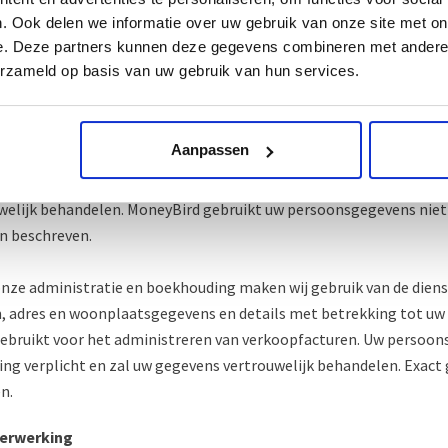
. Ook delen we informatie over uw gebruik van onze site met on
e. Deze partners kunnen deze gegevens combineren met andere i
den
erzameld op basis van uw gebruik van hun services.
 onze administratie en boekhouding maken wij gebruik van de die
etails met betrekking tot uw bestelling. Deze gegevens worden 
Aanpassen
n beschermd verzonden en opgeslagen, MoneyBird heeft de nodig
en tegen verlies en ongeoorloofd gebruik. MoneyBird is tot geh
welijk behandelen. MoneyBird gebruikt uw persoonsgegevens niet
n beschreven.
onze administratie en boekhouding maken wij gebruik van de dien
m, adres en woonplaatsgegevens en details met betrekking tot uw 
ebruikt voor het administreren van verkoopfacturen. Uw persoo
ing verplicht en zal uw gegevens vertrouwelijk behandelen. Exac
n.
verwerking