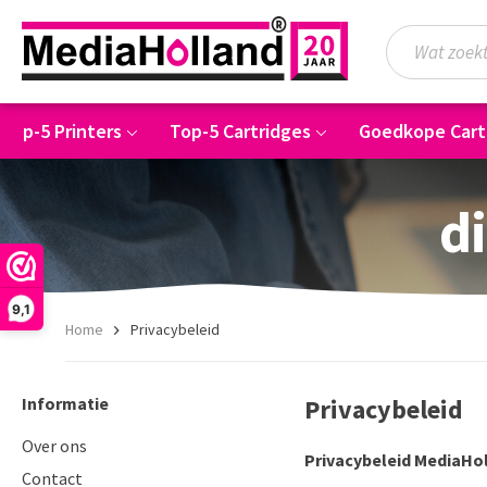
Top-5 Printers
Top-5 Cartridges
Goedkope Cart
di
9,1
Home
Privacybeleid
Informatie
Privacybeleid
Over ons
Privacybeleid MediaHo
Contact