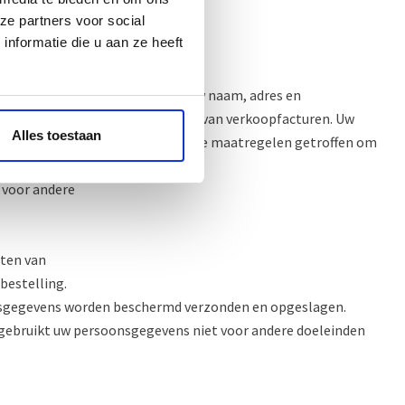
ze partners voor social
nformatie die u aan ze heeft
nsten van MoneyBird. Wij delen uw naam, adres en
gebruikt voor het administreren van verkoopfacturen. Uw
Alles toestaan
e technische en organisatorische maatregelen getroffen om
eimhouding verplicht en
 voor andere
sten van
bestelling.
nsgegevens worden beschermd verzonden en opgeslagen.
t gebruikt uw persoonsgegevens niet voor andere doeleinden