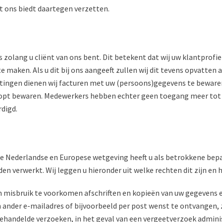
t ons biedt daartegen verzetten.
zolang u cliënt van ons bent. Dit betekent dat wij uw klantprofie
e maken. Als u dit bij ons aangeeft zullen wij dit tevens opvatten
htingen dienen wij facturen met uw (persoons)gegevens te bewaren
oopt bewaren. Medewerkers hebben echter geen toegang meer tot u
digd.
e Nederlandse en Europese wetgeving heeft u als betrokkene bep
n verwerkt. Wij leggen u hieronder uit welke rechten dit zijn en 
m misbruik te voorkomen afschriften en kopieën van uw gegevens e
 ander e-mailadres of bijvoorbeeld per post wenst te ontvangen, z
gehandelde verzoeken, in het geval van een vergeetverzoek admini