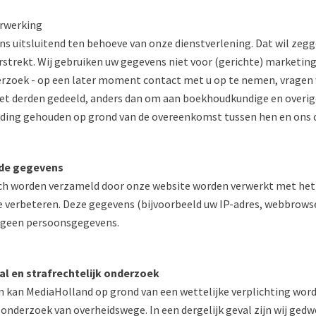
erwerking
s uitsluitend ten behoeve van onze dienstverlening. Dat wil zegge
rstrekt. Wij gebruiken uw gegevens niet voor (gerichte) marketin
erzoek - op een later moment contact met u op te nemen, vragen 
t derden gedeeld, anders dan om aan boekhoudkundige en overige 
ing gehouden op grond van de overeenkomst tussen hen en ons of 
de gegevens
ch worden verzameld door onze website worden verwerkt met het
te verbeteren. Deze gegevens (bijvoorbeeld uw IP-adres, webbrows
n geen persoonsgegevens.
l en strafrechtelijk onderzoek
 kan MediaHolland op grond van een wettelijke verplichting wor
jk onderzoek van overheidswege. In een dergelijk geval zijn wij ge