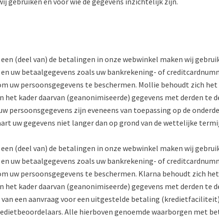
ij gebruiken en voor wie de gegevens inzichtelijk zijn.
een (deel van) de betalingen in onze webwinkel maken wij gebruik
n uw betaalgegevens zoals uw bankrekening- of creditcardnumme
 uw persoonsgegevens te beschermen. Mollie behoudt zich het r
 in het kader daarvan (geanonimiseerde) gegevens met derden te
uw persoonsgegevens zijn eveneens van toepassing op de onderdele
art uw gegevens niet langer dan op grond van de wettelijke termi
 een (deel van) de betalingen in onze webwinkel maken wij gebrui
n uw betaalgegevens zoals uw bankrekening- of creditcardnumme
 uw persoonsgegevens te beschermen. Klarna behoudt zich het r
 in het kader daarvan (geanonimiseerde) gegevens met derden te d
l van een aanvraag voor een uitgestelde betaling (kredietfacilit
kredietbeoordelaars. Alle hierboven genoemde waarborgen met be