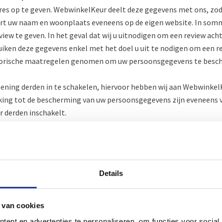
es op te geven. WebwinkelKeur deelt deze gegevens met ons, zoda
rt uw naam en woonplaats eveneens op de eigen website. In so
view te geven. In het geval dat wij u uitnodigen om een review ac
uiken deze gegevens enkel met het doel u uit te nodigen om een r
torische maatregelen genomen om uw persoonsgegevens te besch
rlening derden in te schakelen, hiervoor hebben wij aan Webwin
ng tot de bescherming van uw persoonsgegevens zijn eveneens v
 derden inschakelt.
Details
 ons plaatst is het onze taak om uw pakket bij u te laten bezorgen
ngen. Het is daarvoor noodzakelijk dat wij uw naam, adres en woo
oeve van het uitvoeren van de overeenkomst. In het geval dat Po
 van cookies
rtijen ter beschikking.
ent en advertenties te personaliseren, om functies voor social