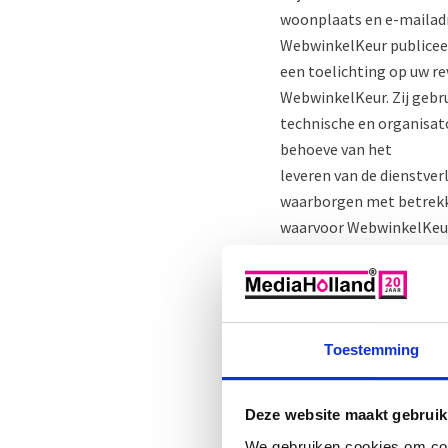
woonplaats en e-mailadr
WebwinkelKeur publicee
een toelichting op uw re
WebwinkelKeur. Zij gebr
technische en organisa
behoeve van het
leveren van de dienstve
waarborgen met betrekki
waarvoor WebwinkelKeur
Verzenden en logistiek
PostNL
Toestemming
Als u een bestelling bij
uitvoeren van de leveri
gegevens alleen ten beh
Deze website maakt gebruik
gegevens ook aan deze pa
We gebruiken cookies om cont