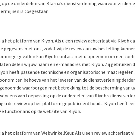
 op de onderdelen van Klarna’s dienstverlening waarvoor zij derd
termijnen is toegestaan.
ia het platform van Kiyoh. Als u een review achterlaat via Kiyoh
eze gegevens met ons, zodat wij de review aan uw bestelling kun
sommige gevallen kan Kiyoh contact met u opnemen om een toelicht
laten delen wij uw naam en e-mailadres met Kiyoh. Zij gebruiken 
 Kiyoh heeft passende technische en organisatorische maatrege
voor om ten behoeve van het leveren van de dienstverlening derde
n genoemde waarborgen met betrekking tot de bescherming van u
veneens van toepassing op de onderdelen van Kiyoh’s dienstverlen
 u de review op het platform gepubliceerd houdt. Kiyoh heeft ee
e functionaris op de website van Kiyoh.
via het platform van WebwinkelKeur. Als u een review achterlaat 