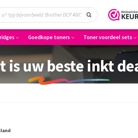
ridges
Goedkope toners
Toner voordeel sets
t is uw beste inkt de
lland