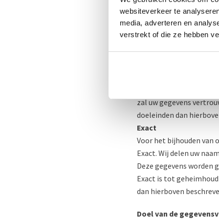
websiteverkeer te analyseren
media, adverteren en analys
Facturatie en boekhou
verstrekt of die ze hebben v
MoneyBird
Voor onze bijhouden van
woonplaatsgegevens en d
persoonsgegevens worde
uw gegevens te bescherm
zal uw gegevens vertrou
doeleinden dan hierbove
Exact
Voor het bijhouden van 
Exact. Wij delen uw naa
Deze gegevens worden g
Exact is tot geheimhoud
dan hierboven beschreve
Doel van de gegevens