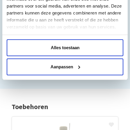
Gauke Wijnmaalen
partners voor social media, adverteren en analyse. Deze
partners kunnen deze gegevens combineren met andere
informatie die u aan ze heeft verstrekt of die ze hebben
8/10
verzameld op basis van uw gebruik van hun services.
”Al vaker bij jullie besteld. Altijd prima gegaan. Fijn
bedrijf”
Alles toestaan
Frans Thiemann
10/10
Aanpassen
Toebehoren