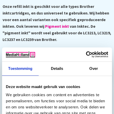
Onze refill inkt is geschikt voor alle types Brother
inktcartridges, en dus universeel te gebruiken. Wij hebben
voor een aantal varianten ook specifiek geproduceerde
inkten. Ook leveren wij
Pigment inkt
van Inktec. De
"pigment inkt" wordt veel gebruikt voor de LC3213, LC3219,
LC3237 en LC3239 van Brother.
Toch nog een vraag?
Toestemming
Details
Over
Hebt u vragen bij het artikel?
Deze website maakt gebruik van cookies
We gebruiken cookies om content en advertenties te
Reviews van klanten…
personaliseren, om functies voor social media te bieden
en om ons websiteverkeer te analyseren. Ook delen we
”Prima geregeld. ”
informatie over uw gebruik van onze site met onze