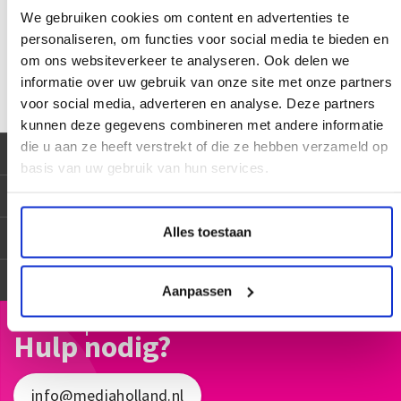
We gebruiken cookies om content en advertenties te
Commissie. Dit ODR-platform is te vinden op
personaliseren, om functies voor social media te bieden en
http://ec.europa.eu/odr
. Wanneer uw klacht nog niet elders in
om ons websiteverkeer te analyseren. Ook delen we
behandeling is dan staat het u vrij om uw klacht te deponeren
informatie over uw gebruik van onze site met onze partners
via het platform van de Europese Unie."
voor social media, adverteren en analyse. Deze partners
kunnen deze gegevens combineren met andere informatie
die u aan ze heeft verstrekt of die ze hebben verzameld op
Meest bekeken deze maand
basis van uw gebruik van hun services.
Merken
Alles toestaan
Algemeen
Service
Aanpassen
Onze expert
Hulp nodig?
info@mediaholland.nl