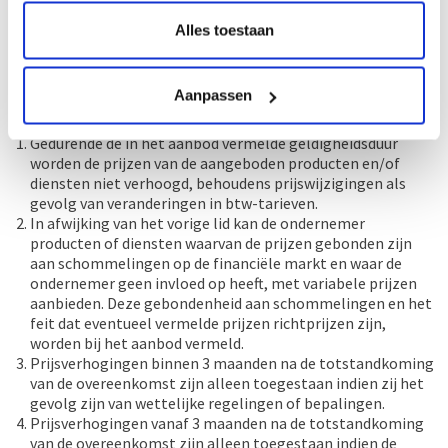
de consument is begonnen voordat de bedenktijd is
Alles toestaan
verstreken;
betreffende weddenschappen en loterijen.
Aanpassen
Artikel 9 - De prijs
Gedurende de in het aanbod vermelde geldigheidsduur
worden de prijzen van de aangeboden producten en/of
diensten niet verhoogd, behoudens prijswijzigingen als
gevolg van veranderingen in btw-tarieven.
In afwijking van het vorige lid kan de ondernemer
producten of diensten waarvan de prijzen gebonden zijn
aan schommelingen op de financiële markt en waar de
ondernemer geen invloed op heeft, met variabele prijzen
aanbieden. Deze gebondenheid aan schommelingen en het
feit dat eventueel vermelde prijzen richtprijzen zijn,
worden bij het aanbod vermeld.
Prijsverhogingen binnen 3 maanden na de totstandkoming
van de overeenkomst zijn alleen toegestaan indien zij het
gevolg zijn van wettelijke regelingen of bepalingen.
Prijsverhogingen vanaf 3 maanden na de totstandkoming
van de overeenkomst zijn alleen toegestaan indien de