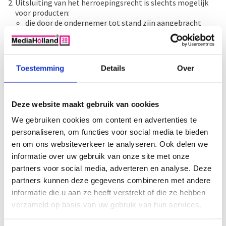
Uitsluiting van het herroepingsrecht is slechts mogelijk
voor producten:
die door de ondernemer tot stand zijn aangebracht
overeenkomstig specificaties van de consument;
die door hun aard niet kunnen worden teruggezonden;
die snel kunnen bederven of verouderen;
waarvan de prijs gebonden is aan schommelingen op de
Toestemming
Details
Over
financiële markt waarop de ondernemer geen invloed
heeft;
Voor Cartridges waarvan de verpakking is geopend, of
waarvan het zegel is verbroken.
Deze website maakt gebruik van cookies
Voor Toners waarvan de verpakking is geopend, of
We gebruiken cookies om content en advertenties te
waarvan het zegel is verbroken.
personaliseren, om functies voor social media te bieden
Voor producten die duidelijk gebruikt zijn, en waarbij op
een later moment een probleem is ontstaan.
en om ons websiteverkeer te analyseren. Ook delen we
voor audio- en video-opnamen en computersoftware
informatie over uw gebruik van onze site met onze
waarvan de consument de verzegeling heeft verbroken.
partners voor social media, adverteren en analyse. Deze
Uitsluiting van het herroepingsrecht is slechts mogelijk
partners kunnen deze gegevens combineren met andere
voor diensten:
informatie die u aan ze heeft verstrekt of die ze hebben
betreffende logies, vervoer, restaurantbedrijf of
vrijetijdsbesteding te verrichten op een bepaalde datum
verzameld op basis van uw gebruik van hun services.
of tijdens een bepaalde periode;
waarvan de levering met uitdrukkelijke instemming van