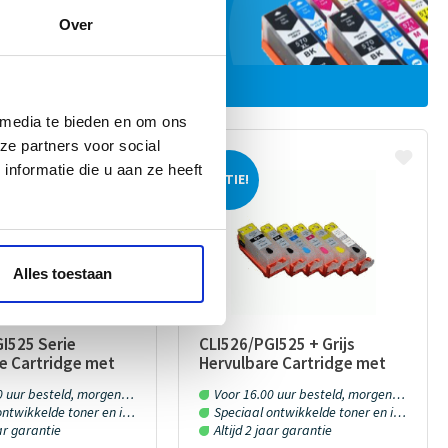
teld u zeer voordelig uw
Over
 Nederland gratis bij u af.
t u bij MediaHolland
 media te bieden en om ons
ze partners voor social
nformatie die u aan ze heeft
ACTIE!
Alles toestaan
I525 Serie
CLI526/PGI525 + Grijs
e Cartridge met
Hervulbare Cartridge met
ARC Chip
ur besteld, morgen in huis!
Voor 16.00 uur besteld, morgen in huis!
ntwikkelde toner en inkt
Speciaal ontwikkelde toner en inkt
aar garantie
Altijd 2 jaar garantie