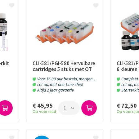
rkit
CLI-581/PGI-580 Hervulbare
CLI-581/P
jn
Mohammad Kazem
Gauke Wijnmaalen
cartridges 5 stuks met OT
6 kleuren
p en
permanent chip
cartridge
Salmanian
Voor 16.00 uur besteld, morgen in huis!
Compleet 
8/10
or
Refill inkt
Let op, met one-time chip!
Let op, me
or mijn Epson
Prima geregeld.
10/10
Altijd 2 jaar garantie
Starterkit
t 6 cartridge 6
was perfect!!!
kt gekocht van
€ 45,95
€ 72,50
Op voorraad
Op voorraa