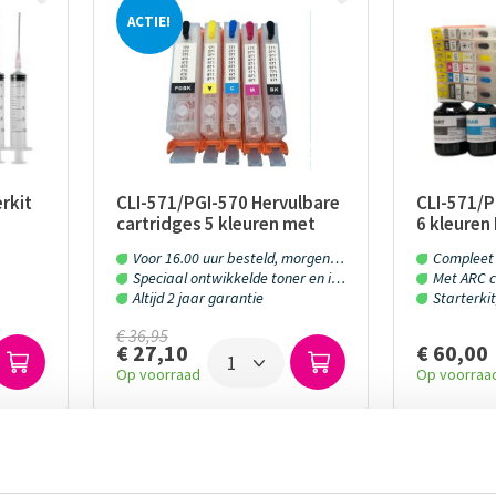
ACTIE!
rkit
CLI-571/PGI-570 Hervulbare
CLI-571/P
cartridges 5 kleuren met
6 kleuren
ip en
ARC chip
cartridge
Voor 16.00 uur besteld, morgen in huis!
Compleet 
Refill inkt
Speciaal ontwikkelde toner en inkt
Met ARC c
Altijd 2 jaar garantie
Starterkit
€ 36,95
€ 60,00
€ 27,10
Op voorraa
Op voorraad
MediaHolland is een betrouwbare leverancier van een 