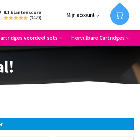
9.1 klantenscore
Mijn account
(3420)
artridges voordeel sets
Hervulbare Cartridges
al!
er