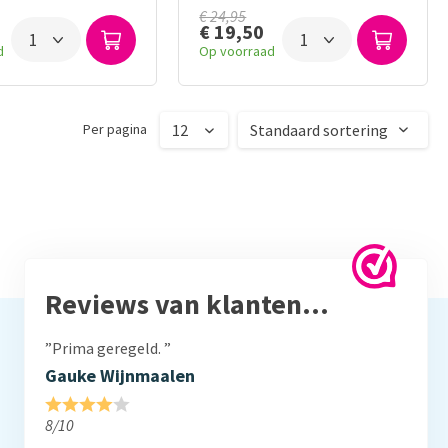
€ 24,95
€ 19,50
d
Op voorraad
Per pagina
Reviews van klanten…
”Prima geregeld. ”
Gauke Wijnmaalen
8/10