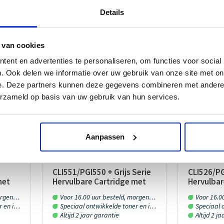
goedkope inktpatronen en goedkope toners. Bij ons bes
an
Details
verbruiksmaterialen. Vanaf € 30,00 leveren wij die binnen
ze!
Onze webshop heeft het webwinkelkeur. Dit houdt in da
gegarandeerd vertrouwd en veilig shopt!
 van cookies
ent en advertenties te personaliseren, om functies voor social
. Ook delen we informatie over uw gebruik van onze site met on
e. Deze partners kunnen deze gegevens combineren met andere i
ACTIE!
ACTIE!
erzameld op basis van uw gebruik van hun services.
Aanpassen
CLI551/PGI550 + Grijs Serie
CLI526/PG
met
Hervulbare Cartridge met
Hervulbar
ARC Chip
ARC Chip
 huis!
Voor 16.00 uur besteld, morgen in huis!
Voor 16.00 u
n inkt
Speciaal ontwikkelde toner en inkt
Speciaal o
Altijd 2 jaar garantie
Altijd 2 j