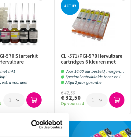
ACTIE!
GI-570 Starterkit
CLI-571/PGI-570 Hervulbare
 Hervulbare
cartridges 6 kleuren met
s met ARC Chip en
ARC chip
met Inkt
Voor 16.00 uur besteld, morgen in huis!
hip!
Speciaal ontwikkelde toner en inkt
, extra voordeel
Altijd 2 jaar garantie
€ 42,50
€ 32,50
d
Op voorraad
zeer breed aanbod van