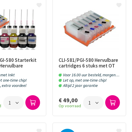
GI-580 Starterkit
CLI-581/PGI-580 Hervulbare
Frans Thiemann
Boudewijn
Mohammad K
 Hervulbare
cartridges 6 stuks met OT
s met OT Chip en
permanent chip
Salmanian
met Inkt
Voor 16.00 uur besteld, morgen in huis!
10/10
10/10
t one-time chip!
Let op, met one-time chip!
Al vaker bij jullie besteld.
Ik heb voor mijn Epson
10/10
, extra voordeel
Altijd 2 jaar garantie
Altijd prima gegaan. Fijn
xp8600 met 6 cartridge 6
was perfect!!!
bedrijf
flesjes inkt gekocht van
€ 49,00
100ml...
d
Op voorraad