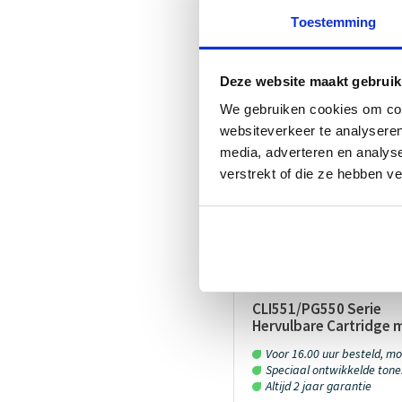
Altijd zeker v
Toestemming
de beste keu
Deze website maakt gebruik
We gebruiken cookies om cont
websiteverkeer te analyseren
media, adverteren en analys
ACTIE!
verstrekt of die ze hebben v
CLI551/PG550 Serie
Hervulbare Cartridge 
ARC Chip
Voor 16.00 uur besteld, morgen in
Speciaal ontwikkelde toner e
Altijd 2 jaar garantie