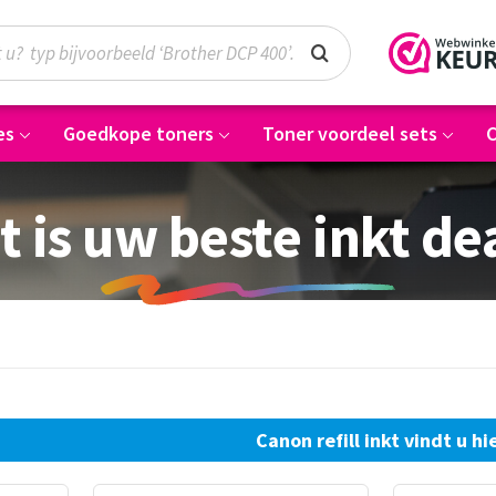
es
Goedkope toners
Toner voordeel sets
C
t is uw beste inkt de
Canon refill inkt vindt u hi