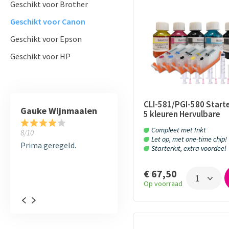
Geschikt voor Brother
Geschikt voor Canon
Geschikt voor Epson
Geschikt voor HP
CLI-581/PGI-580 Starte
zem
Gauke Wijnmaalen
Frans Thiemann
Boudewi
5 kleuren Hervulbare
cartridges met OT Chi
Compleet met Inkt
8/10
10/10
10/10
Refill inkt geschikt vo
Let op, met one-time chip!
Prima geregeld.
Al vaker bij jullie besteld.
Ik heb vo
Starterkit, extra voordeel
Altijd prima gegaan. Fijn
xp8600 me
bedrijf
flesjes in
€ 67,50
100ml...
Op voorraad