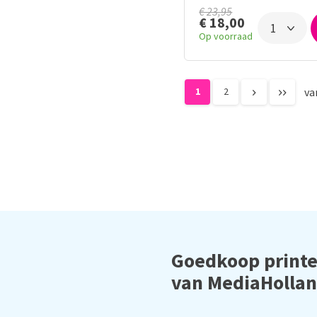
€ 23,95
€ 18,00
Op voorraad
1
2
va
Goedkoop printe
van MediaHolla