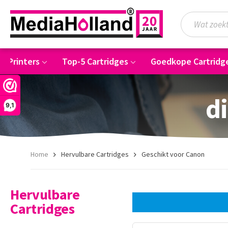
5 Printers
Top-5 Cartridges
Goedkope Cartridg
di
9,1
Home
Hervulbare Cartridges
Geschikt voor Canon
Hervulbare
Cartridges