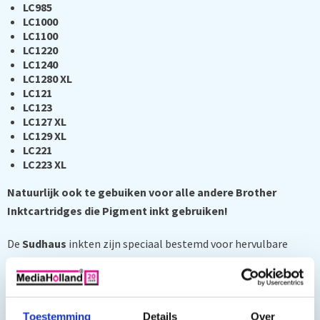
LC985
LC1000
LC1100
LC1220
LC1240
LC1280 XL
LC121
LC123
LC127 XL
LC129 XL
LC221
LC223 XL
Natuurlijk ook te gebuiken voor alle andere Brother
Inktcartridges die Pigment inkt gebruiken!
De
Sudhaus
inkten zijn speciaal bestemd voor hervulbare
patronen en het zelf navullen van originele, of compatibel
inktpatronen. De
Sudhaus
inktformule is ideaal voor gebruik
met de piëzo-Brother-printerkoppen van de getoonde series.
Toestemming
Details
Over
Alle inktparameters worden zo aangepast dat de gebruiker