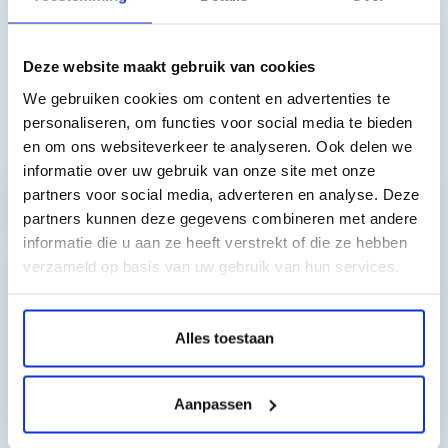
een perfecte kleurweergave krijgt tijdens het printen.
Bovendien geeft Sudhaus voor bovenstaande types uw
Deze website maakt gebruik van cookies
afdrukken meer duurzaamheid en weerstand tegen UV-
We gebruiken cookies om content en advertenties te
straling.
personaliseren, om functies voor social media te bieden
Toch nog een vraag?
en om ons websiteverkeer te analyseren. Ook delen we
informatie over uw gebruik van onze site met onze
partners voor social media, adverteren en analyse. Deze
Hebt u vragen bij het artikel?
partners kunnen deze gegevens combineren met andere
informatie die u aan ze heeft verstrekt of die ze hebben
verzameld op basis van uw gebruik van hun services.
Reviews van klanten…
Alles toestaan
”Prima geregeld. ”
Gauke Wijnmaalen
Aanpassen
8/10