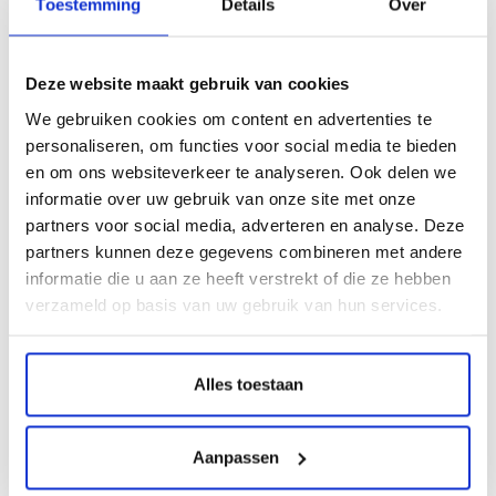
Toestemming
Details
Over
Altijd zeker van
de beste keuze!
Deze website maakt gebruik van cookies
MediaHolland is een betrouwbare leverancier van een
zeer breed aanbod van goedkope inktpatronen en
We gebruiken cookies om content en advertenties te
goedkope toners. Bij ons besteld u zeer voordelig uw
personaliseren, om functies voor social media te bieden
verbruiksmaterialen. Vanaf € 30,00 leveren wij die binnen
en om ons websiteverkeer te analyseren. Ook delen we
Nederland gratis bij u af. Onze webshop heeft het
informatie over uw gebruik van onze site met onze
webwinkelkeur. Dit houdt in dat u bij MediaHolland
partners voor social media, adverteren en analyse. Deze
gegarandeerd vertrouwd en veilig shopt!
partners kunnen deze gegevens combineren met andere
informatie die u aan ze heeft verstrekt of die ze hebben
verzameld op basis van uw gebruik van hun services.
Alles toestaan
Aanpassen
Drum huismerk DR-
Drum huismerk DR-
2300
2200