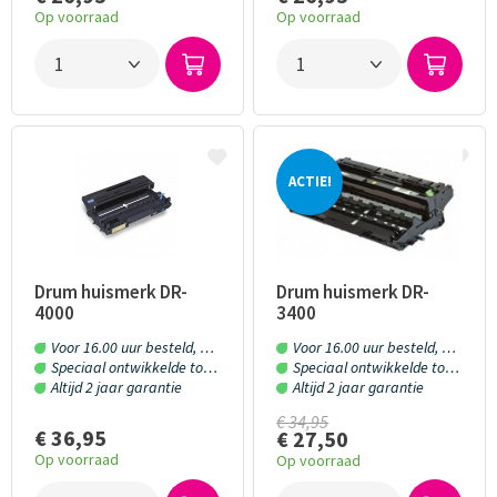
Op voorraad
Op voorraad
ans Thiemann
Boudew
ACTIE!
10
10/10
vaker bij jullie besteld. Altijd prima gegaan. Fijn bedrijf
Ik heb v
gekocht 
Drum huismerk DR-
Drum huismerk DR-
4000
3400
Voor 16.00 uur besteld, morgen in huis!
Voor 16.00 uur besteld, morgen in huis!
Speciaal ontwikkelde toner en inkt
Speciaal ontwikkelde toner en inkt
Altijd 2 jaar garantie
Altijd 2 jaar garantie
€ 34,95
€ 36,95
€ 27,50
Op voorraad
Op voorraad