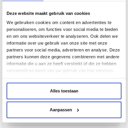
beschadigd zijn dan nodig is om het product te
proberen, dan kunnen we deze waardevermindering van
Deze website maakt gebruik van cookies
het product aan u doorberekenen.
We gebruiken cookies om content en advertenties te
personaliseren, om functies voor social media te bieden
en om ons websiteverkeer te analyseren. Ook delen we
informatie over uw gebruik van onze site met onze
partners voor social media, adverteren en analyse. Deze
partners kunnen deze gegevens combineren met andere
informatie die u aan ze heeft verstrekt of die ze hebben
Retourneren
verzameld op basis van uw gebruik van hun services.
Alles toestaan
Aanpassen