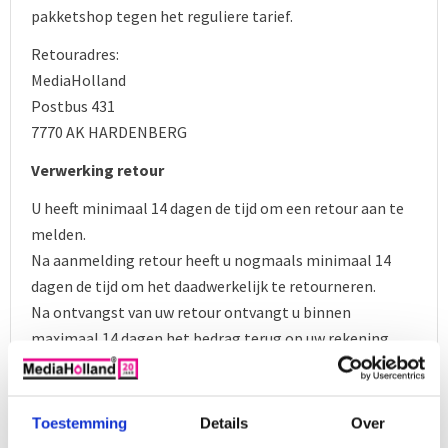
pakketshop tegen het reguliere tarief.
Retouradres:
MediaHolland
Postbus 431
7770 AK HARDENBERG
Verwerking retour
U heeft minimaal 14 dagen de tijd om een retour aan te
melden.
Na aanmelding retour heeft u nogmaals minimaal 14
dagen de tijd om het daadwerkelijk te retourneren.
Na ontvangst van uw retour ontvangt u binnen
maximaal 14 dagen het bedrag terug op uw rekening.
De productwaarde en de oorspronkelijke verzendkosten
voor het geretourneerde product ontvang je terug. De
retourkosten betaal je zelf.
Toestemming
Details
Over
Mocht het product beschadigd of de verpakking meer