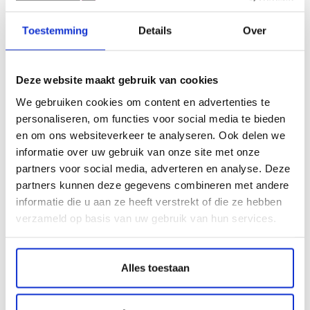
Altijd zeker van
de beste keuze!
Toestemming
Details
Over
MediaHolland is een betrouwbare leverancier van een
zeer breed aanbod van goedkope inktpatronen en
Deze website maakt gebruik van cookies
goedkope toners. Bij ons besteld u zeer voordelig uw
We gebruiken cookies om content en advertenties te
verbruiksmaterialen. Vanaf € 30,00 leveren wij die binnen
personaliseren, om functies voor social media te bieden
Nederland gratis bij u af. Onze webshop heeft het
en om ons websiteverkeer te analyseren. Ook delen we
webwinkelkeur. Dit houdt in dat u bij MediaHolland
informatie over uw gebruik van onze site met onze
gegarandeerd vertrouwd en veilig shopt!
partners voor social media, adverteren en analyse. Deze
partners kunnen deze gegevens combineren met andere
informatie die u aan ze heeft verstrekt of die ze hebben
verzameld op basis van uw gebruik van hun services.
Alles toestaan
CLI-571 PGI-570
CLI-571/PGI-570
Huismerk cartridges
Huismerk Cartridges 6