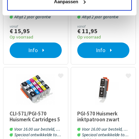
10 stuks met chip
stuks met chip
Aanpassen
Voor 16.00 uur besteld, morgen in huis!
Voor 16.00 uur besteld, morgen in huis!
Speciaal ontwikkelde toner en inkt
Speciaal ontwikkelde toner en inkt
Altijd 2 jaar garantie
Altijd 2 jaar garantie
vanaf
vanaf
€ 15,95
€ 11,95
Op voorraad
Op voorraad
Info
Info
CLI-571/PGI-570
PGI-570 Huismerk
Huismerk Cartridges 5
inktpatroon zwart
stuks met chip
met chip 25 ml
Voor 16.00 uur besteld, morgen in huis!
Voor 16.00 uur besteld, morgen in huis!
Speciaal ontwikkelde toner en inkt
Speciaal ontwikkelde toner en inkt