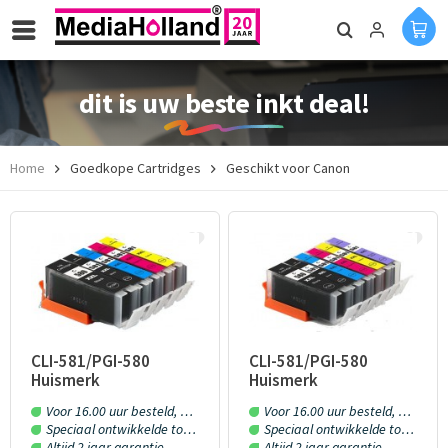
dit is uw beste inkt deal!
Home
Goedkope Cartridges
Geschikt voor Canon
CLI-581/PGI-580
CLI-581/PGI-580
Huismerk
Huismerk
inktpatronen 5 stuks
inktpatronen 6 stuks
Voor 16.00 uur besteld, morgen in huis!
Voor 16.00 uur besteld, morgen in huis!
met chip
met chip
Speciaal ontwikkelde toner en inkt
Speciaal ontwikkelde toner en inkt
Altijd 2 jaar garantie
Altijd 2 jaar garantie