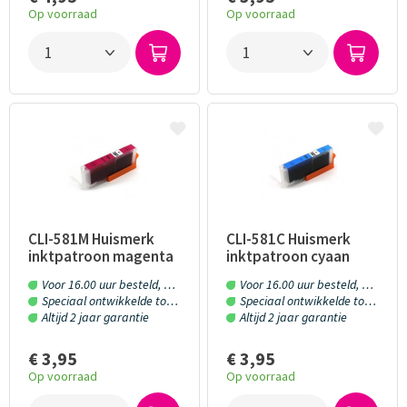
Op voorraad
Op voorraad
ans Thiemann
Boudew
10
10/10
vaker bij jullie besteld. Altijd prima gegaan. Fijn bedrijf
Ik heb v
gekocht 
CLI-581M Huismerk
CLI-581C Huismerk
inktpatroon magenta
inktpatroon cyaan
met chip 13 ml
met chip 13 ml
Voor 16.00 uur besteld, morgen in huis!
Voor 16.00 uur besteld, morgen in huis!
Speciaal ontwikkelde toner en inkt
Speciaal ontwikkelde toner en inkt
Altijd 2 jaar garantie
Altijd 2 jaar garantie
€ 3,95
€ 3,95
Op voorraad
Op voorraad