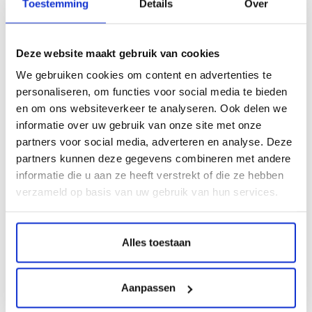
Toestemming
Details
Over
Eetbare inkt is een unieke optie voor bakliefhebbers en
professionals in de voedselindustrie. Deze inkt is veilig om te
Deze website maakt gebruik van cookies
consumeren en kan worden gebruikt om afbeeldingen en
ontwerpen op eetbare producten zoals taarten, koekjes en
We gebruiken cookies om content en advertenties te
chocolaatjes af te drukken. Het stelt u in staat om creatief te
personaliseren, om functies voor social media te bieden
zijn en persoonlijke touch aan uw culinaire creaties toe te
en om ons websiteverkeer te analyseren. Ook delen we
informatie over uw gebruik van onze site met onze
voegen.
partners voor social media, adverteren en analyse. Deze
4. Sublimatieinkt:
partners kunnen deze gegevens combineren met andere
informatie die u aan ze heeft verstrekt of die ze hebben
Sublimatieinkt is speciaal ontworpen voor gebruik op
verzameld op basis van uw gebruik van hun services.
materialen zoals textiel, keramiek en kunststof. Het werkt
door de inkt te laten verdampen en te hechten aan het
Alles toestaan
oppervlak, resulterend in duurzame en levendige afdrukken.
Dit maakt het ideaal voor gepersonaliseerde kleding, mokken
en andere promotieartikelen.
Aanpassen