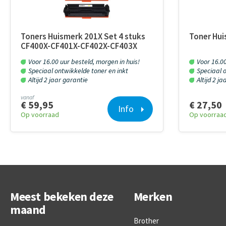
Toners Huismerk 201X Set 4 stuks
Toner Hui
CF400X-CF401X-CF402X-CF403X
Voor 16.00 uur besteld, morgen in huis!
Voor 16.00
Speciaal ontwikkelde toner en inkt
Speciaal o
Altijd 2 jaar garantie
Altijd 2 j
vanaf
€ 59,95
€ 27,50
Info
Op voorraad
Op voorraa
Meest bekeken deze
Merken
maand
Brother