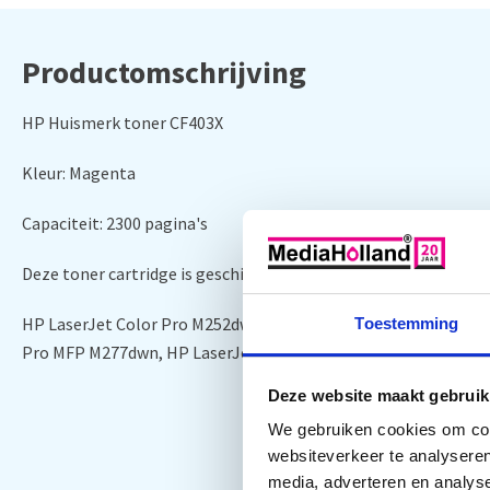
Productomschrijving
HP Huismerk toner CF403X
Kleur: Magenta
Capaciteit: 2300 pagina's
Deze toner cartridge is geschikt voor o.a. de volgende printers:
HP LaserJet Color Pro M252dwn, HP LaserJet Pro Pro MFP M27
Toestemming
Pro MFP M277dwn, HP LaserJet Color Pro M252dwn, HP Laser
Deze website maakt gebruik
We gebruiken cookies om cont
websiteverkeer te analyseren
media, adverteren en analys