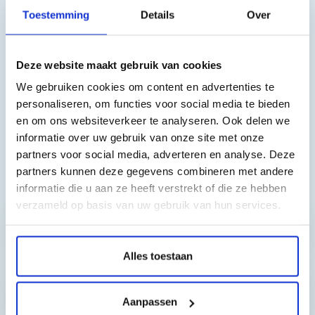
Deze toner cartridge is geschikt voor o.a. de volgende printers:
Toestemming
Details
Over
HP LaserJet Color Pro M252dwn, HP LaserJet Pro Pro MFP
M277dwn, HP LaserJet Color Pro M252dwn, HP LaserJet Pro
Deze website maakt gebruik van cookies
Pro MFP M277dwn, HP LaserJet Color Pro M252dwn, HP
We gebruiken cookies om content en advertenties te
LaserJet Pro Pro MFP M277dwn
personaliseren, om functies voor social media te bieden
en om ons websiteverkeer te analyseren. Ook delen we
informatie over uw gebruik van onze site met onze
partners voor social media, adverteren en analyse. Deze
partners kunnen deze gegevens combineren met andere
Toch nog een vraag?
informatie die u aan ze heeft verstrekt of die ze hebben
verzameld op basis van uw gebruik van hun services.
Hebt u vragen bij het artikel?
Alles toestaan
Reviews van klanten…
Aanpassen