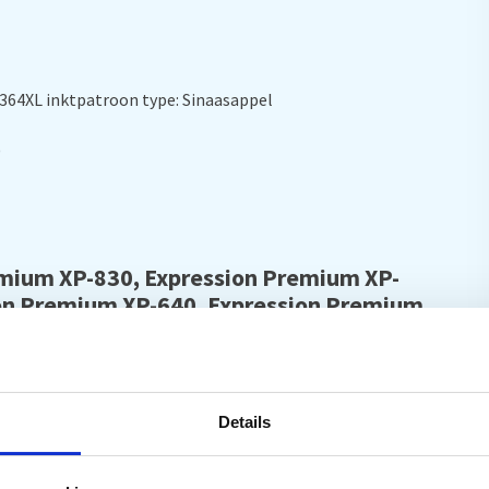
3364XL inktpatroon type: Sinaasappel
)
emium XP-830,
Expression Premium XP-
on Premium XP-640,
Expression Premium
sion Premium XP-540,
Expression
00
Details