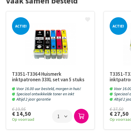
Vaak samen besteld
ACTIE!
ACTIE!
T3351-T3364 Huismerk
T3351-T3
inktpatronen 33XL set van 5 stuks
inktpatro
Voor 16.00 uur besteld, morgen in huis!
Voor 16.00
Speciaal ontwikkelde toner en inkt
Speciaal o
Altijd 2 jaar garantie
Altijd 2 j
€ 19,95
€ 37,50
€ 14,50
€ 27,50
Op voorraad
Op voorraa