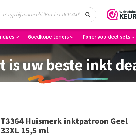
ridges
Goedkope toners
Toner voordeel sets
t is uw beste inkt de
T3364 Huismerk inktpatroon Geel
33XL 15,5 ml