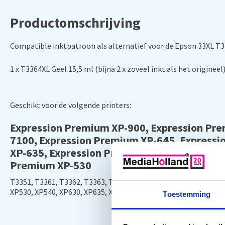
Productomschrijving
Compatible inktpatroon als alternatief voor de Epson 33XL T
1 x T3364XL Geel 15,5 ml (bijna 2 x zoveel inkt als het origineel
Geschikt voor de volgende printers:
Expression Premium XP-900,
Expression Pr
7100,
Expression Premium XP-645,
Expressi
XP-635,
Expression Premium XP-630,
Expres
Premium XP-530
T3351, T3361, T3362, T3363, T3365
XP530, XP540, XP630, XP635, XP640, XP645, XP7100, XP830, XP9
Toestemming