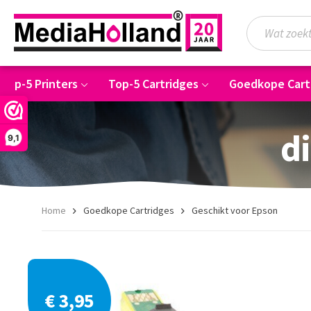
Top-5 Printers
Top-5 Cartridges
Goedkope Cart
di
9,1
Home
Goedkope Cartridges
Geschikt voor Epson
€ 3,95