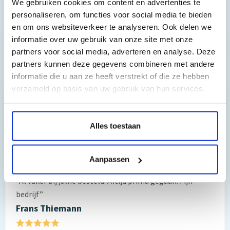
We gebruiken cookies om content en advertenties te
Toch nog een vraag?
personaliseren, om functies voor social media te bieden
en om ons websiteverkeer te analyseren. Ook delen we
informatie over uw gebruik van onze site met onze
Hebt u vragen bij het artikel?
partners voor social media, adverteren en analyse. Deze
partners kunnen deze gegevens combineren met andere
informatie die u aan ze heeft verstrekt of die ze hebben
verzameld op basis van uw gebruik van hun services.
Reviews van klanten…
”Prima geregeld. ”
Alles toestaan
Gauke Wijnmaalen
8/10
Aanpassen
”Al vaker bij jullie besteld. Altijd prima gegaan. Fijn
bedrijf”
Frans Thiemann