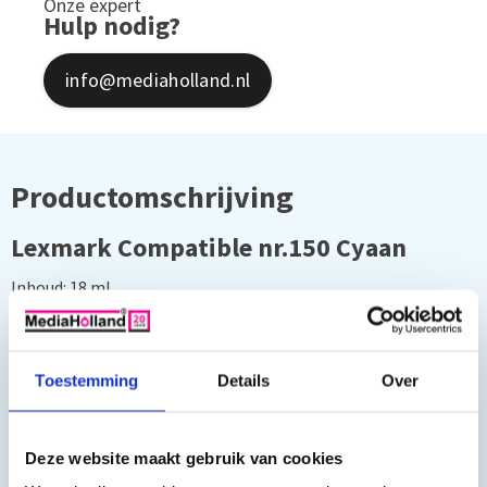
Onze expert
Hulp nodig?
info@mediaholland.nl
Productomschrijving
Lexmark Compatible nr.150 Cyaan
Inhoud: 18 ml.
O.a. geschikt voor:
Toestemming
Details
Over
Lexmark S315
Lexmark Interpret S415
Lexmark Intuition S515
Deze website maakt gebruik van cookies
Lexmark Pro 715, 910, 910, 915