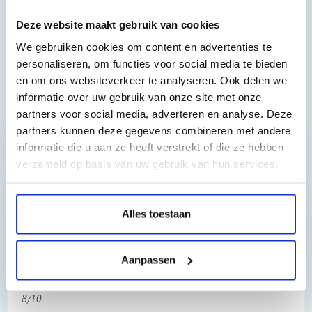
Lexmark S315.
Deze website maakt gebruik van cookies
Lexmark Interpret S415.
We gebruiken cookies om content en advertenties te
Lexmark Intuition S515.
personaliseren, om functies voor social media te bieden
Lexmark Pro 715 , 910 , 910 , 915.
en om ons websiteverkeer te analyseren. Ook delen we
informatie over uw gebruik van onze site met onze
Toch nog een vraag?
partners voor social media, adverteren en analyse. Deze
partners kunnen deze gegevens combineren met andere
informatie die u aan ze heeft verstrekt of die ze hebben
Hebt u vragen bij het artikel?
verzameld op basis van uw gebruik van hun services.
Reviews van klanten…
Alles toestaan
”Prima geregeld. ”
Aanpassen
Gauke Wijnmaalen
8/10