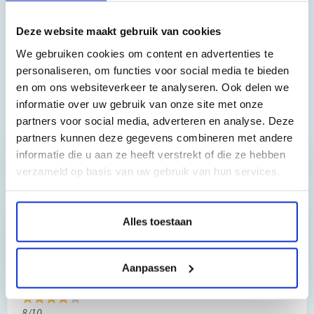
HP Officejet 6100, HP Officejet 7110, HP Officejet 6700, HP
Officejet 6600, HP Officejet 6100E
Deze website maakt gebruik van cookies
We gebruiken cookies om content en advertenties te
personaliseren, om functies voor social media te bieden
en om ons websiteverkeer te analyseren. Ook delen we
informatie over uw gebruik van onze site met onze
Toch nog een vraag?
partners voor social media, adverteren en analyse. Deze
partners kunnen deze gegevens combineren met andere
informatie die u aan ze heeft verstrekt of die ze hebben
Hebt u vragen bij het artikel?
verzameld op basis van uw gebruik van hun services.
Alles toestaan
Reviews van klanten…
”Prima geregeld. ”
Aanpassen
Gauke Wijnmaalen
8/10