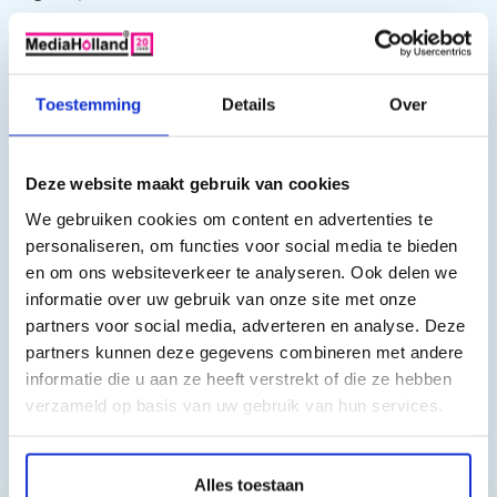
Geschikt voor:
HP Officejet 6100, HP Officejet 7110, HP Officejet 6700, HP
Toestemming
Details
Over
Officejet 6600, HP Officejet 6100E
Deze compatible inktpatronen voor de HP932/933 serie zijn
Deze website maakt gebruik van cookies
zeer voordelig.
We gebruiken cookies om content en advertenties te
personaliseren, om functies voor social media te bieden
Ook kunt u kiezen voor de hervulbare variant, zie:
en om ons websiteverkeer te analyseren. Ook delen we
http://www.mediaholland.nl/hp-932-933-hervulbare-
informatie over uw gebruik van onze site met onze
cartridges-set-4-stuks-met-a.html
partners voor social media, adverteren en analyse. Deze
partners kunnen deze gegevens combineren met andere
informatie die u aan ze heeft verstrekt of die ze hebben
verzameld op basis van uw gebruik van hun services.
Toch nog een vraag?
Alles toestaan