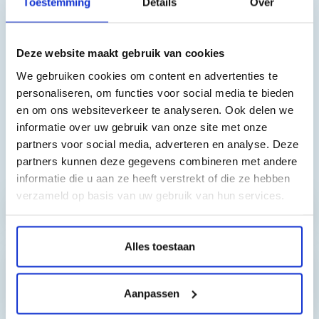
Toestemming
Details
Over
waterbasis.
Onze refill inkt is geschikt voor alle types Epson
Deze website maakt gebruik van cookies
inktcartridges, en dus universeel te gebruiken. Wij hebben voor
We gebruiken cookies om content en advertenties te
een aantal varianten ook specifiek geproduceerde inkten. Ook
personaliseren, om functies voor social media te bieden
leveren wij
Pigment inkt
van Inktec.
en om ons websiteverkeer te analyseren. Ook delen we
informatie over uw gebruik van onze site met onze
partners voor social media, adverteren en analyse. Deze
partners kunnen deze gegevens combineren met andere
Toch nog een vraag?
informatie die u aan ze heeft verstrekt of die ze hebben
verzameld op basis van uw gebruik van hun services.
Hebt u vragen bij het artikel?
Alles toestaan
Reviews van klanten…
Aanpassen
”Prima geregeld. ”