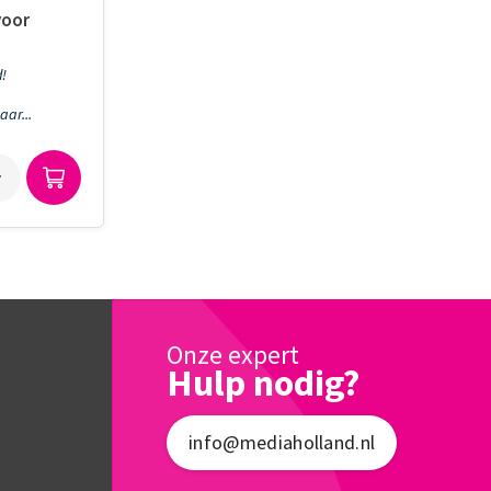
voor
d!
aar...
Onze expert
Hulp nodig?
info@mediaholland.nl