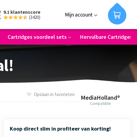
9.1 klantenscore
Mijn account
(3420)
Cartridges voordeel sets
Hervulbare Cartridges
al!
Opslaan in favorieten
MediaHolland®
Compatible
Koop direct slim in profiteer van korting!