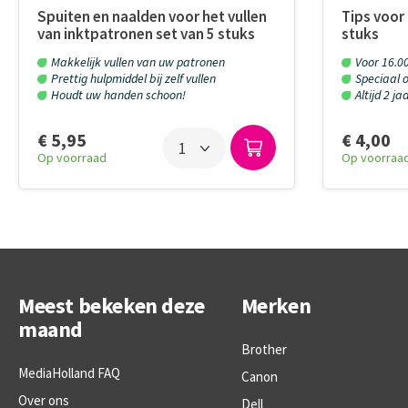
Spuiten en naalden voor het vullen
Tips voor 
van inktpatronen set van 5 stuks
stuks
Makkelijk vullen van uw patronen
Voor 16.00
Prettig hulpmiddel bij zelf vullen
Speciaal o
Houdt uw handen schoon!
Altijd 2 j
€ 5,95
€ 4,00
Op voorraad
Op voorraa
Meest bekeken deze
Merken
maand
Brother
MediaHolland FAQ
Canon
Over ons
Dell