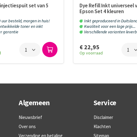
injectiespuit set van 5
Dye Refill Inkt universeel 
Epson Set 4 kleuren
 uur besteld, morgen in huis!
Inkt geproduceerd in Duitslan
ntwikkelde toner en inkt
Kwaliteit voor een lage prijs...
aar garantie
Verschillende varianten leverb
€ 22,95
d
Op voorraad
Algemeen
Service
Nieuwsbrief
Disclaimer
Over ons
Klachten
Verzending en betaling
Sitemap