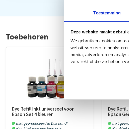
Toestemming
Deze website maakt gebruik
Toebehoren
We gebruiken cookies om cont
websiteverkeer te analyseren
media, adverteren en analys
verstrekt of die ze hebben v
Dye Refill Inkt universeel voor
Dye Refill
Epson Set 4 kleuren
Epson Gee
Inkt geproduceerd in Duitsland!
Inkt gepro
Kwaliteit voor een lage prijs...
Kwaliteit v