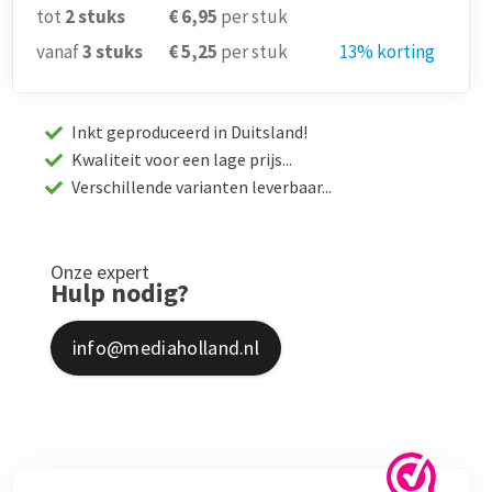
tot
2
stuks
€ 6,95
per stuk
vanaf
3
stuks
€ 5,25
per stuk
13% korting
Inkt geproduceerd in Duitsland!
Kwaliteit voor een lage prijs...
Verschillende varianten leverbaar...
Onze expert
Hulp nodig?
info@mediaholland.nl