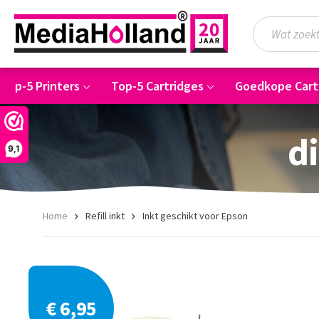
Top-5 Printers
Top-5 Cartridges
Goedkope Cart
di
9,1
Home
Refill inkt
Inkt geschikt voor Epson
€ 6,95