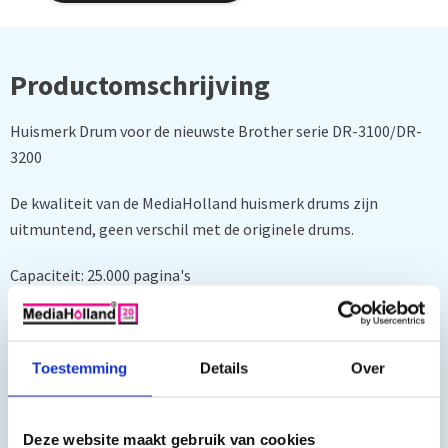
Productomschrijving
Huismerk Drum voor de nieuwste Brother serie DR-3100/DR-
3200
De kwaliteit van de MediaHolland huismerk drums zijn
uitmuntend, geen verschil met de originele drums.
Capaciteit: 25.000 pagina's
Geschikt voor de volgende laserprinters:
Toestemming
Details
Over
Brother DCP 8060, Brother DCP 8065 DN, Brother HL
5240L, Brother HL 5250 DN, Brother HL 5270 DN, Brother HL
Deze website maakt gebruik van cookies
5280 DW, Brother MFC 8460 N, Brother MFC 8860 DN, Brother