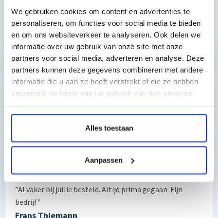
MFC 8870 DW
We gebruiken cookies om content en advertenties te
personaliseren, om functies voor social media te bieden
Toch nog een vraag?
en om ons websiteverkeer te analyseren. Ook delen we
informatie over uw gebruik van onze site met onze
partners voor social media, adverteren en analyse. Deze
Hebt u vragen bij het artikel?
partners kunnen deze gegevens combineren met andere
informatie die u aan ze heeft verstrekt of die ze hebben
verzameld op basis van uw gebruik van hun services.
Reviews van klanten…
”Prima geregeld. ”
Alles toestaan
Gauke Wijnmaalen
Aanpassen
8/10
”Al vaker bij jullie besteld. Altijd prima gegaan. Fijn
bedrijf”
Frans Thiemann