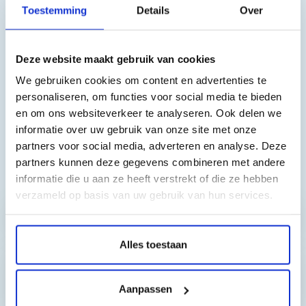
Toestemming
Details
Over
DCP 8110 DN, DCP 8150 DN, DCP 8155 DN, DCP 8250 DN, HL
5440 D, HL 5450 D, HL 5450 DN, HL 5450 DNT, HL 5470 DW, HL
5470 DWT, HL 6180 DW, HL 6180 DWT, MFC 8510 DN, MFC 8520
Deze website maakt gebruik van cookies
DN, MFC 8710 DW, MFC 8910 DW, MFC 8950 DW, MFC 8950 DWT
We gebruiken cookies om content en advertenties te
personaliseren, om functies voor social media te bieden
en om ons websiteverkeer te analyseren. Ook delen we
informatie over uw gebruik van onze site met onze
partners voor social media, adverteren en analyse. Deze
partners kunnen deze gegevens combineren met andere
Toch nog een vraag?
informatie die u aan ze heeft verstrekt of die ze hebben
verzameld op basis van uw gebruik van hun services.
Hebt u vragen bij het artikel?
Alles toestaan
Reviews van klanten…
Aanpassen