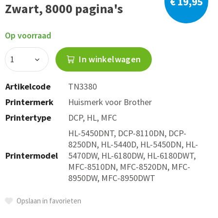
€ 19,95
Zwart, 8000 pagina's
Op voorraad
In winkelwagen
Artikelcode
TN3380
Printermerk
Huismerk voor Brother
Printertype
DCP, HL, MFC
HL-5450DNT, DCP-8110DN, DCP-
8250DN, HL-5440D, HL-5450DN, HL-
Printermodel
5470DW, HL-6180DW, HL-6180DWT,
MFC-8510DN, MFC-8520DN, MFC-
8950DW, MFC-8950DWT
Opslaan in favorieten