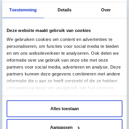
Geschikt voor de volgende printers:
Toestemming
Details
Over
Brother MFCJ4335DW
Brother MFCJ4340DW
Brother MFCJ4535DW
Deze website maakt gebruik van cookies
Brother MFCJ4540DW
We gebruiken cookies om content en advertenties te
personaliseren, om functies voor social media te bieden
en om ons websiteverkeer te analyseren. Ook delen we
informatie over uw gebruik van onze site met onze
partners voor social media, adverteren en analyse. Deze
partners kunnen deze gegevens combineren met andere
informatie die u aan ze heeft verstrekt of die ze hebben
Toch nog een vraag?
verzameld op basis van uw gebruik van hun services.
Hebt u vragen bij het artikel?
Alles toestaan
Aanpassen