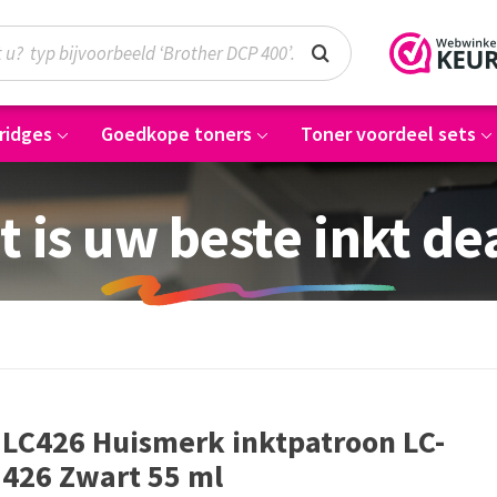
ridges
Goedkope toners
Toner voordeel sets
t is uw beste inkt de
LC426 Huismerk inktpatroon LC-
426 Zwart 55 ml