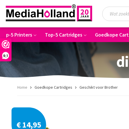
Top-5 Printers
Top-5 Cartridges
Goedkope Cart
di
9,1
Home
Goedkope Cartridges
Geschikt voor Brother
€ 14,95