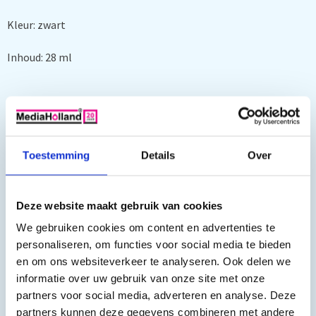
Kleur: zwart
Inhoud: 28 ml
Toestemming
Details
Over
o.a. geschikt voor:
Canon pixma ip3300, Canon pixma ip3500, Canon pixma
Deze website maakt gebruik van cookies
ip4200, Canon pixma ip4300, Canon pixma ip4500, Canon
We gebruiken cookies om content en advertenties te
pixma ip5200, Canon pixma ip5200r, Canon pixma ix4000,
personaliseren, om functies voor social media te bieden
Canon pixma ix5000, Canon pixma mp500, Canon pixma
en om ons websiteverkeer te analyseren. Ook delen we
mp510, Canon pixma mp520, Canon pixma mp530, Canon
informatie over uw gebruik van onze site met onze
partners voor social media, adverteren en analyse. Deze
pixma mp600, Canon pixma mp600r, Canon pixma mp610,
partners kunnen deze gegevens combineren met andere
Canon pixma mp800, Canon pixma mp800r, Canon pixma