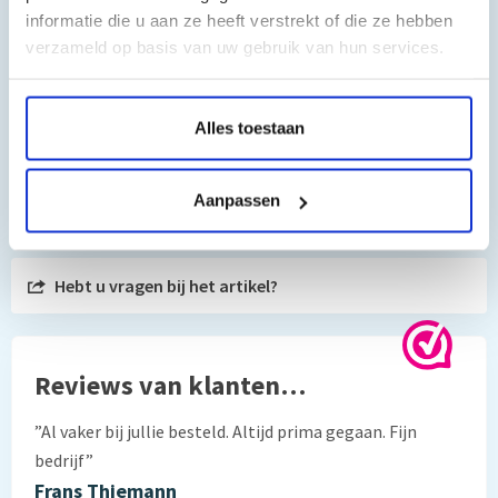
informatie die u aan ze heeft verstrekt of die ze hebben
mp810, Canon pixma mp830, Canon pixma mp970, Canon
verzameld op basis van uw gebruik van hun services.
pixma mx700, Canon pixma mx850
Alles toestaan
Aanpassen
Toch nog een vraag?
Hebt u vragen bij het artikel?
Reviews van klanten…
”Al vaker bij jullie besteld. Altijd prima gegaan. Fijn
bedrijf”
Frans Thiemann