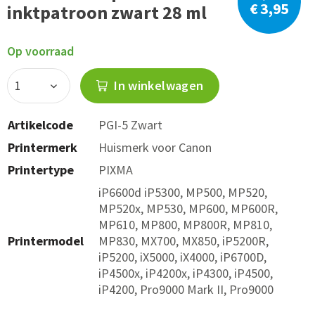
€ 3,95
inktpatroon zwart 28 ml
Op voorraad
In winkelwagen
Artikelcode
PGI-5 Zwart
Printermerk
Huismerk voor Canon
Printertype
PIXMA
iP6600d iP5300, MP500, MP520,
MP520x, MP530, MP600, MP600R,
MP610, MP800, MP800R, MP810,
Printermodel
MP830, MX700, MX850, iP5200R,
iP5200, iX5000, iX4000, iP6700D,
iP4500x, iP4200x, iP4300, iP4500,
iP4200, Pro9000 Mark II, Pro9000