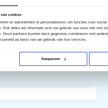
, Canon pixma ip4300, Canon pixma ip4500, Canon pixma
 van cookies
ma ix5000, Canon pixma mp500, Canon pixma mp510, Canon
ent en advertenties te personaliseren, om functies voor social
n pixma mp600r, Canon pixma mp610, Canon pixma
. Ook delen we informatie over uw gebruik van onze site met on
ma mp830, Canon pixma mp970, Canon pixma mx700,
e. Deze partners kunnen deze gegevens combineren met andere i
erzameld op basis van uw gebruik van hun services.
Aanpassen