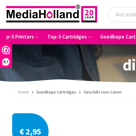
Top-5 Printers
Top-5 Cartridges
Goedkope Cart
di
9,1
Home
Goedkope Cartridges
Geschikt voor Canon
€ 2,95