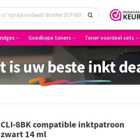
ridges
Goedkope toners
Toner voordeel sets
t is uw beste inkt de
CLI-8BK compatible inktpatroon
zwart 14 ml