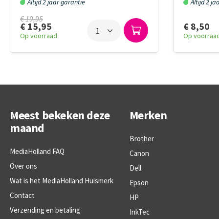
Altijd 2 jaar garantie
Altijd 2 j
€ 19,95
€ 8,50
€ 15,95
Op voorraa
Op voorraad
Meest bekeken deze
Merken
maand
Brother
MediaHolland FAQ
Canon
Over ons
Dell
Wat is het MediaHolland Huismerk
Epson
Contact
HP
Verzending en betaling
InkTec