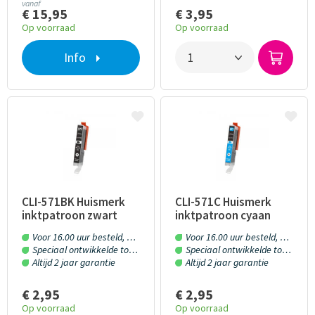
vanaf
€ 15,95
€ 3,95
Op voorraad
Op voorraad
Info
ans Thiemann
Boudew
10
10/10
vaker bij jullie besteld. Altijd prima gegaan. Fijn bedrijf
Ik heb v
gekocht 
CLI-571BK Huismerk
CLI-571C Huismerk
inktpatroon zwart
inktpatroon cyaan
met chip 15 ml
met chip 15 ml
Voor 16.00 uur besteld, morgen in huis!
Voor 16.00 uur besteld, morgen in huis!
Speciaal ontwikkelde toner en inkt
Speciaal ontwikkelde toner en inkt
Altijd 2 jaar garantie
Altijd 2 jaar garantie
€ 2,95
€ 2,95
Op voorraad
Op voorraad