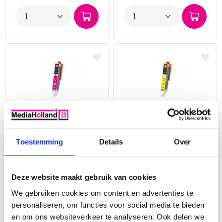
CLI-571M Huismerk
CLI-571Y Huismerk
inktpatroon magenta
inktpatroon geel met
met chip 15 ml
chip 15 ml
Toestemming
Details
Over
Voor 16.00 uur besteld, morgen in huis!
Voor 16.00 uur besteld, morgen in huis!
Speciaal ontwikkelde toner en inkt
Speciaal ontwikkelde toner en inkt
Altijd 2 jaar garantie
Altijd 2 jaar garantie
Deze website maakt gebruik van cookies
€ 2,95
€ 2,95
Op voorraad
Op voorraad
We gebruiken cookies om content en advertenties te
personaliseren, om functies voor social media te bieden
en om ons websiteverkeer te analyseren. Ook delen we