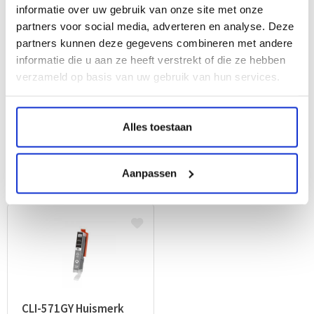
informatie over uw gebruik van onze site met onze
partners voor social media, adverteren en analyse. Deze
partners kunnen deze gegevens combineren met andere
Altijd zeker van
de beste keuze!
informatie die u aan ze heeft verstrekt of die ze hebben
MediaHolland is een betrouwbare leverancier van een
verzameld op basis van uw gebruik van hun services.
zeer breed aanbod van goedkope inktpatronen en
goedkope toners. Bij ons besteld u zeer voordelig uw
verbruiksmaterialen. Vanaf € 30,00 leveren wij die binnen
Alles toestaan
Nederland gratis bij u af. Onze webshop heeft het
webwinkelkeur. Dit houdt in dat u bij MediaHolland
Aanpassen
gegarandeerd vertrouwd en veilig shopt!
CLI-571GY Huismerk