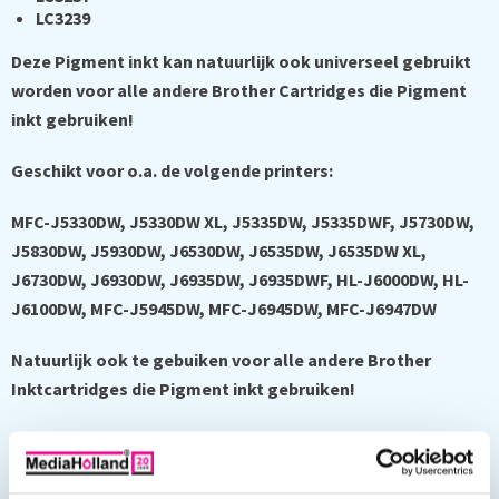
LC3239
Deze Pigment inkt kan natuurlijk ook universeel gebruikt
worden voor alle andere Brother Cartridges die Pigment
inkt gebruiken!
Geschikt voor o.a. de volgende printers:
MFC-J5330DW, J5330DW XL, J5335DW, J5335DWF, J5730DW,
J5830DW, J5930DW, J6530DW, J6535DW, J6535DW XL,
J6730DW, J6930DW, J6935DW, J6935DWF,
HL-J6000DW, HL-
J6100DW, MFC-J5945DW, MFC-J6945DW, MFC-J6947DW
Natuurlijk ook te gebuiken voor alle andere Brother
Inktcartridges die Pigment inkt gebruiken!
De
Sudhaus
inkten zijn speciaal bestemd voor hervulbare
patronen en het zelf navullen van originele, of compatibel
inktpatronen. De
Sudhaus
inktformule is ideaal voor gebruik