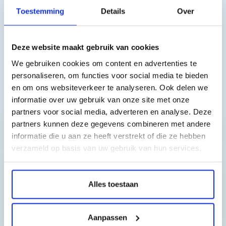
Toestemming
Details
Over
met de piëzo-Brother-printerkoppen van de getoonde series.
Alle inktparameters worden zo aangepast dat de gebruiker
een perfecte kleurweergave krijgt tijdens het printen.
Deze website maakt gebruik van cookies
Bovendien geeft Sudhaus voor bovenstaande types uw
We gebruiken cookies om content en advertenties te
afdrukken meer duurzaamheid en weerstand tegen UV-
personaliseren, om functies voor social media te bieden
straling.
en om ons websiteverkeer te analyseren. Ook delen we
Toch nog een vraag?
informatie over uw gebruik van onze site met onze
partners voor social media, adverteren en analyse. Deze
partners kunnen deze gegevens combineren met andere
Hebt u vragen bij het artikel?
informatie die u aan ze heeft verstrekt of die ze hebben
verzameld op basis van uw gebruik van hun services.
Reviews van klanten…
Alles toestaan
”Prima geregeld. ”
Gauke Wijnmaalen
Aanpassen