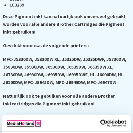
LC3239
Deze Pigment inkt kan natuurlijk ook universeel gebruikt
worden voor alle andere Brother Cartridges die Pigment
inkt gebruiken!
Geschikt voor o.a. de volgende printers:
MFC-J5330DW, J5330DW XL, J5335DW, J5335DWF, J5730DW,
J5830DW, J5930DW, J6530DW, J6535DW, J6535DW XL,
J6730DW, J6930DW, J6935DW, J6935DWF,
HL-J6000DW, HL-
J6100DW, MFC-J5945DW, MFC-J6945DW, MFC-J6947DW
Natuurlijk ook te gebuiken voor alle andere Brother
Inktcartridges die Pigment inkt gebruiken!
De
Sudhaus
inkten zijn speciaal bestemd voor hervulbare
patronen en het zelf navullen van originele, of compatibel
inktpatronen. De
Sudhaus
inktformule is ideaal voor gebruik