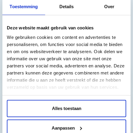
Toestemming
Details
Over
met de piëzo-Brother-printerkoppen van de getoonde series.
Alle inktparameters worden zo aangepast dat de gebruiker
een perfecte kleurweergave krijgt tijdens het printen.
Deze website maakt gebruik van cookies
Bovendien geeft Sudhaus voor bovenstaande types uw
We gebruiken cookies om content en advertenties te
afdrukken meer duurzaamheid en weerstand tegen UV-
personaliseren, om functies voor social media te bieden
straling.
en om ons websiteverkeer te analyseren. Ook delen we
Toch nog een vraag?
informatie over uw gebruik van onze site met onze
partners voor social media, adverteren en analyse. Deze
partners kunnen deze gegevens combineren met andere
Hebt u vragen bij het artikel?
informatie die u aan ze heeft verstrekt of die ze hebben
verzameld op basis van uw gebruik van hun services.
Reviews van klanten…
Alles toestaan
”Prima geregeld. ”
Gauke Wijnmaalen
Aanpassen