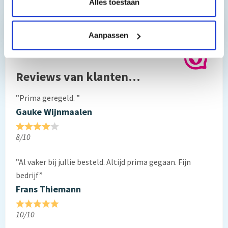
Toch nog een vraag?
Alles toestaan
Hebt u vragen bij het artikel?
Aanpassen
Reviews van klanten…
”Prima geregeld. ”
Gauke Wijnmaalen
8/10
”Al vaker bij jullie besteld. Altijd prima gegaan. Fijn
bedrijf”
Frans Thiemann
10/10