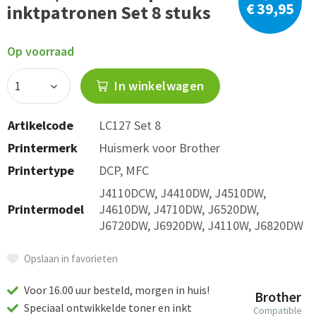
€ 39,95
inktpatronen Set 8 stuks
Op voorraad
In winkelwagen
Artikelcode
LC127 Set 8
Printermerk
Huismerk voor Brother
Printertype
DCP, MFC
J4110DCW, J4410DW, J4510DW,
Printermodel
J4610DW, J4710DW, J6520DW,
J6720DW, J6920DW, J4110W, J6820DW
Opslaan in favorieten
Voor 16.00 uur besteld, morgen in huis!
Brother
Speciaal ontwikkelde toner en inkt
Compatible