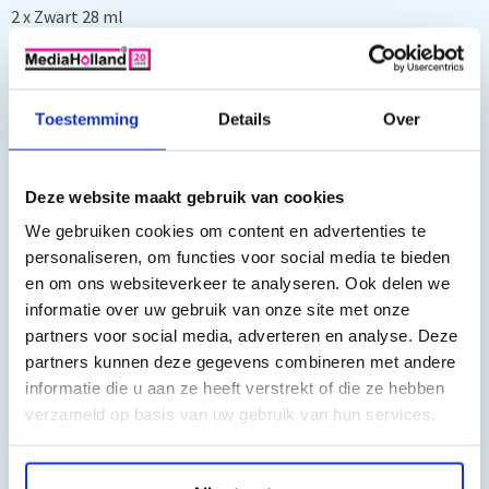
2 x Zwart 28 ml
2 x Cyaan 20 ml
2 x Magenta 20 ml
2 x Geel 20 ml
Toestemming
Details
Over
Geschikt voor de volgende printers:
Deze website maakt gebruik van cookies
Brother DCP-J4110DW, DCP-J4110W, MFC-J4410DW, MFC-
J4510DW, MFC-J4610DW, MFC-J4710DW
We gebruiken cookies om content en advertenties te
personaliseren, om functies voor social media te bieden
en om ons websiteverkeer te analyseren. Ook delen we
informatie over uw gebruik van onze site met onze
partners voor social media, adverteren en analyse. Deze
partners kunnen deze gegevens combineren met andere
informatie die u aan ze heeft verstrekt of die ze hebben
verzameld op basis van uw gebruik van hun services.