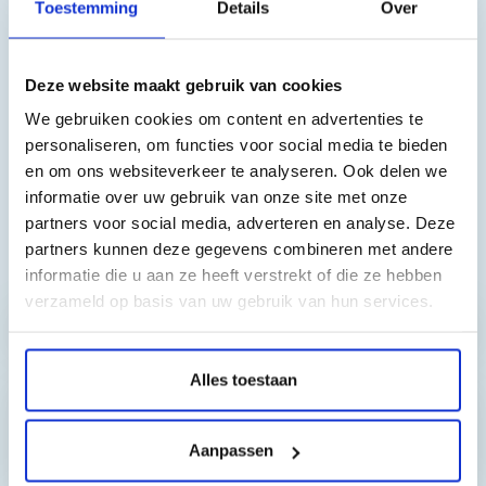
Toestemming
Details
Over
Brother DCP-J4110DW, DCP-J4110W, MFC-J4410DW, MFC-
J4510DW, MFC-J4610DW, MFC-J4710DW, MFC-J6920
Deze website maakt gebruik van cookies
We gebruiken cookies om content en advertenties te
personaliseren, om functies voor social media te bieden
en om ons websiteverkeer te analyseren. Ook delen we
informatie over uw gebruik van onze site met onze
partners voor social media, adverteren en analyse. Deze
partners kunnen deze gegevens combineren met andere
Toch nog een vraag?
informatie die u aan ze heeft verstrekt of die ze hebben
verzameld op basis van uw gebruik van hun services.
Hebt u vragen bij het artikel?
Alles toestaan
Reviews van klanten…
Aanpassen
”Prima geregeld. ”