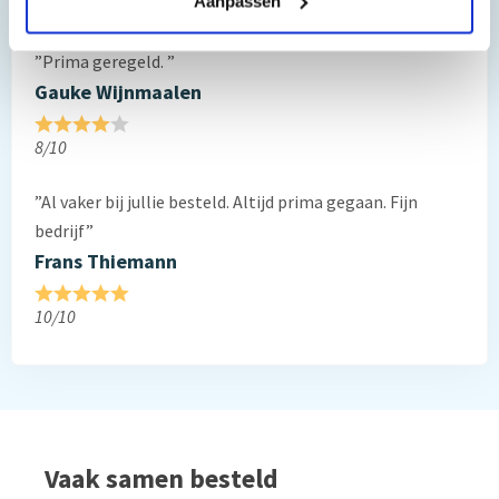
Aanpassen
Reviews van klanten…
”Prima geregeld. ”
Gauke Wijnmaalen
8/10
”Al vaker bij jullie besteld. Altijd prima gegaan. Fijn
bedrijf”
Frans Thiemann
10/10
Vaak samen besteld