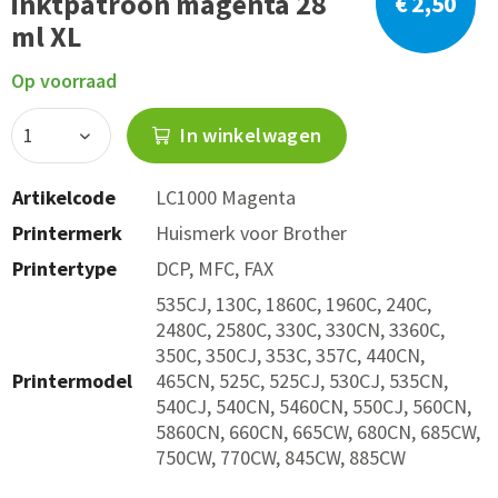
inktpatroon magenta 28
€ 2,50
ml XL
Op voorraad
In winkelwagen
Artikelcode
LC1000 Magenta
Printermerk
Huismerk voor Brother
Printertype
DCP, MFC, FAX
535CJ, 130C, 1860C, 1960C, 240C,
2480C, 2580C, 330C, 330CN, 3360C,
350C, 350CJ, 353C, 357C, 440CN,
Printermodel
465CN, 525C, 525CJ, 530CJ, 535CN,
540CJ, 540CN, 5460CN, 550CJ, 560CN,
5860CN, 660CN, 665CW, 680CN, 685CW,
750CW, 770CW, 845CW, 885CW