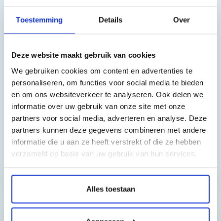
Inhoud: 30 ml XXL
Toestemming
Details
Over
Geschikt voor de volgende printers:
Brother dcp-130c, Brother dcp-330c, Brother dcp-350c,
Deze website maakt gebruik van cookies
Brother dcp-357, Brother dcp-375cw, Brother dcp-540cn,
We gebruiken cookies om content en advertenties te
Brother dcp-560cn, Brother dcp-750cw, Brother dcp-770cw,
personaliseren, om functies voor social media te bieden
Brother fax-1360, Brother fax-1460, Brother fax-1560, Brother
en om ons websiteverkeer te analyseren. Ook delen we
mfc-240c, Brother mfc-3360c, Brother mfc-440cn, Brother
informatie over uw gebruik van onze site met onze
mfc-465cn, Brother mfc-5460cn, Brother mfc-660cn, Brother
partners voor social media, adverteren en analyse. Deze
mfc-680cn, Brother mfc-845cw, Brother mfc-885cw
partners kunnen deze gegevens combineren met andere
informatie die u aan ze heeft verstrekt of die ze hebben
Toch nog een vraag?
verzameld op basis van uw gebruik van hun services.
Hebt u vragen bij het artikel?
Alles toestaan