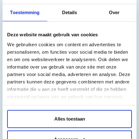
Inhoud: 30 ml XXL
Toestemming
Details
Over
Geschikt voor de volgende printers:
Brother dcp-130c, Brother dcp-330c, Brother dcp-350c,
Deze website maakt gebruik van cookies
Brother dcp-357, Brother dcp-375cw, Brother dcp-540cn,
We gebruiken cookies om content en advertenties te
Brother dcp-560cn, Brother dcp-750cw, Brother dcp-770cw,
personaliseren, om functies voor social media te bieden
Brother fax-1360, Brother fax-1460, Brother fax-1560, Brother
en om ons websiteverkeer te analyseren. Ook delen we
mfc-240c, Brother mfc-3360c, Brother mfc-440cn, Brother
informatie over uw gebruik van onze site met onze
mfc-465cn, Brother mfc-5460cn, Brother mfc-660cn, Brother
partners voor social media, adverteren en analyse. Deze
mfc-680cn, Brother mfc-845cw, Brother mfc-885cw
partners kunnen deze gegevens combineren met andere
informatie die u aan ze heeft verstrekt of die ze hebben
Toch nog een vraag?
verzameld op basis van uw gebruik van hun services.
Hebt u vragen bij het artikel?
Alles toestaan