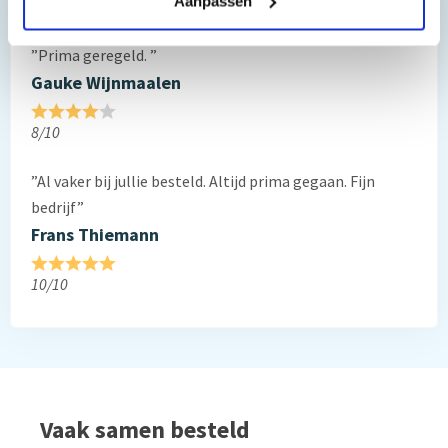
Aanpassen
Reviews van klanten…
”Prima geregeld. ”
Gauke Wijnmaalen
8/10
”Al vaker bij jullie besteld. Altijd prima gegaan. Fijn
bedrijf”
Frans Thiemann
10/10
Vaak samen besteld