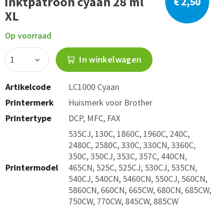
inktpatroon cyaan 28 ml
€ 2,50
XL
Op voorraad
In winkelwagen
Artikelcode
LC1000 Cyaan
Printermerk
Huismerk voor Brother
Printertype
DCP, MFC, FAX
535CJ, 130C, 1860C, 1960C, 240C,
2480C, 2580C, 330C, 330CN, 3360C,
350C, 350CJ, 353C, 357C, 440CN,
Printermodel
465CN, 525C, 525CJ, 530CJ, 535CN,
540CJ, 540CN, 5460CN, 550CJ, 560CN,
5860CN, 660CN, 665CW, 680CN, 685CW,
750CW, 770CW, 845CW, 885CW