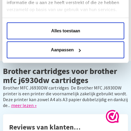
informatie die u aan ze heeft verstrekt of die ze hebben
Info
Info
verzameld op basis van uw gebruik van hun services.
Alles toestaan
Aanpassen
Brother cartridges voor brother
mfc j6930dw cartridges
Brother MFC J6930DW cartridges De Brother MFC J6930DW
printer is een printer die voornamelijk zakelijk gebruikt wordt.
Deze printer kan zowel A4 als A3 papier dubbelzijdig en dankzij
de...
meer lezen »
Reviews van klanten…