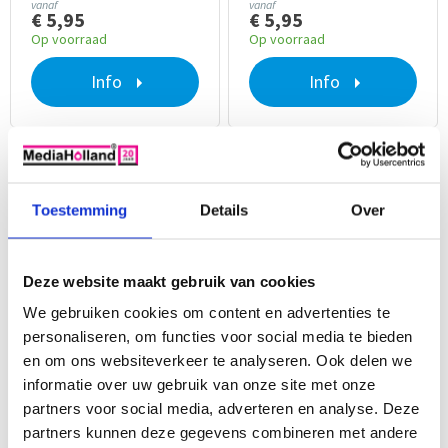
vanaf
vanaf
€ 5,95
€ 5,95
Op voorraad
Op voorraad
Info
Info
ans Thiemann
Boudew
10
10/10
Toestemming
Details
Over
vaker bij jullie besteld. Altijd prima gegaan. Fijn bedrijf
Ik heb v
gekocht 
Deze website maakt gebruik van cookies
LC3219-LC3217 XL
LC3219-LC3217 XL Set
Huismerk inktpatroon
Huismerk
We gebruiken cookies om content en advertenties te
geel 20 ml.
inktpatronen 5 stuks
personaliseren, om functies voor social media te bieden
Voor 16.00 uur besteld, morgen in huis!
Voor 16.00 uur besteld, morgen in huis!
Speciaal ontwikkelde toner en inkt
Speciaal ontwikkelde toner en inkt
en om ons websiteverkeer te analyseren. Ook delen we
Altijd 2 jaar garantie
Altijd 2 jaar garantie
informatie over uw gebruik van onze site met onze
vanaf
vanaf
partners voor social media, adverteren en analyse. Deze
€ 5,95
€ 22,05
partners kunnen deze gegevens combineren met andere
Op voorraad
Op voorraad