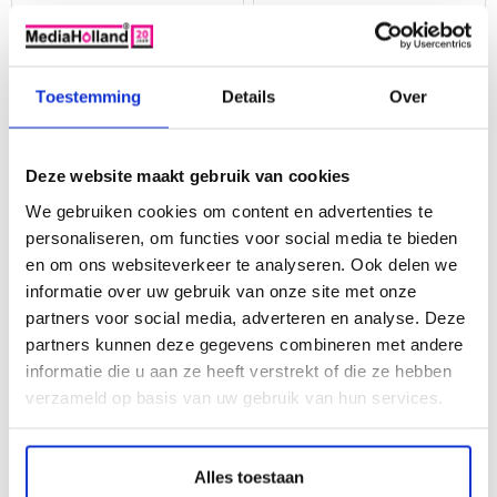
Toestemming
Details
Over
Deze website maakt gebruik van cookies
We gebruiken cookies om content en advertenties te
personaliseren, om functies voor social media te bieden
LC3213 XL LC3211 Set
LC3213 XL LC3211 Set
en om ons websiteverkeer te analyseren. Ook delen we
Huismerk
Huismerk
informatie over uw gebruik van onze site met onze
inktpatronen 5 stuks
inktpatronen 10 stuks
partners voor social media, adverteren en analyse. Deze
Voor 16.00 uur besteld, morgen in huis!
Voor 16.00 uur besteld, morgen in huis!
Speciaal ontwikkelde toner en inkt
Speciaal ontwikkelde toner en inkt
partners kunnen deze gegevens combineren met andere
Altijd 2 jaar garantie
Altijd 2 jaar garantie
informatie die u aan ze heeft verstrekt of die ze hebben
vanaf
verzameld op basis van uw gebruik van hun services.
€ 19,95
€ 42,50
Op voorraad
Op voorraad
Info
Alles toestaan