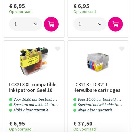
€ 6,95
€ 6,95
Op voorraad
Op voorraad
ans Thiemann
Boudew
10
10/10
vaker bij jullie besteld. Altijd prima gegaan. Fijn bedrijf
Ik heb v
gekocht 
LC3213 XL compatible
LC3213 - LC3211
inktpatroon Geel 10
Hervulbare cartridges
ml
met OT chip 4 stuks
Voor 16.00 uur besteld, morgen in huis!
Voor 16.00 uur besteld, morgen in huis!
Speciaal ontwikkelde toner en inkt
Speciaal ontwikkelde toner en inkt
Altijd 2 jaar garantie
Altijd 2 jaar garantie
€ 6,95
€ 37,50
Op voorraad
Op voorraad