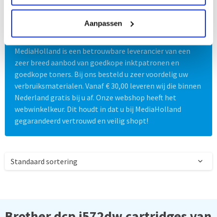
Aanpassen
Altijd zeker van
de beste keuze!
MediaHolland is een betrouwbare leverancier van een
zeer breed aanbod van goedkope inktpatronen en
goedkope toners. Bij ons besteld u zeer voordelig uw
verbruiksmaterialen. Vanaf € 30,00 leveren wij die binnen
Nederland gratis bij u af. Onze webshop heeft het
webwinkelkeur. Dit houdt in dat u bij MediaHolland
gegarandeerd vertrouwd en veilig shopt!
Brother dcp j572dw cartridges van