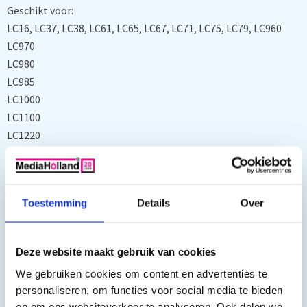
Geschikt voor:
LC16, LC37, LC38, LC61, LC65, LC67, LC71, LC75, LC79, LC960
LC970
LC980
LC985
LC1000
LC1100
LC1220
LC1240
LC1280
LC-123, LC-125 XL, LC-127 XL, LC-223, LC-225en LC-229. (bij
Toestemming
Details
Over
deze inktpatronen heeft u een resetter nodig voor het
resetten van de chip)
Deze website maakt gebruik van cookies
We gebruiken cookies om content en advertenties te
personaliseren, om functies voor social media te bieden
en om ons websiteverkeer te analyseren. Ook delen we