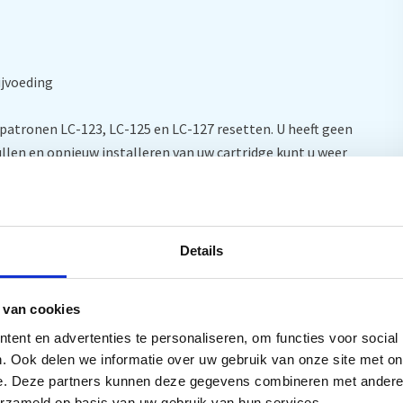
ijvoeding
tpatronen LC-123, LC-125 en LC-127 resetten. U heeft geen
vullen en opnieuw installeren van uw cartridge kunt u weer
erknamen worden alleen gebruikt om de compatibiliteit te
Details
 van cookies
ent en advertenties te personaliseren, om functies voor social
. Ook delen we informatie over uw gebruik van onze site met on
e. Deze partners kunnen deze gegevens combineren met andere i
erzameld op basis van uw gebruik van hun services.