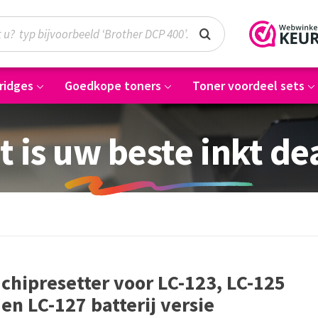
ridges
Goedkope toners
Toner voordeel sets
t is uw beste inkt de
chipresetter voor LC-123, LC-125
en LC-127 batterij versie