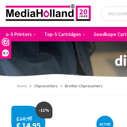
Top-5 Printers
Top-5 Cartridges
Goedkope Cart
9,1
di
Home
Chipresetters
Brother Chipresetters
-11%
€ 16,95
€ 14,95
ACTIE!