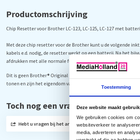
Productomschrijving
Chip Resetter voor Brother LC-123, LC-125, LC-127 met batter
Met deze chip resetter voor de Brother kunt u de volgende ink
kabels e.d. nodig, de resetter werkt op een batterij. Na het bij
afdrukken met alle normale functies.
Dit is geen Brother® Original product. Alle fabrikanten en m
tonen en zijn het eigendom van hun respectieve eigenaars .
Toestemming
Toch nog een vraag?
Deze website maakt gebruik
We gebruiken cookies om cont
Hebt u vragen bij het artikel?
websiteverkeer te analyseren
media, adverteren en analys
verstrekt of die ze hebben v