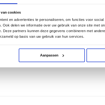
ststof. Net als uw broek die aan uw benen kleeft, kan polyesterpo
 van cookies
ent en advertenties te personaliseren, om functies voor social
oon van uw gewenste beelden op een roterende metalen trommel, di
. Ook delen we informatie over uw gebruik van onze site met on
en waar de laser de elektrische lading van de trommel verandert.
e. Deze partners kunnen deze gegevens combineren met andere i
evoren, maar het is niet altijd direct duidelijk welk type printer
erzameld op basis van uw gebruik van hun services.
interverbruiksartikelen - namelijk inkt of toner.
r de machine gaan. Als het vel langs de trommel krult, trekt het d
Aanpassen
 polyester op zijn plaats, waardoor scherpe, veegvrije afdrukken