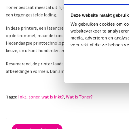
Toner bestaat meestal uit fijngemalen polyester, een soort kun
een tegengestelde lading.
Deze website maakt gebruik
We gebruiken cookies om cont
In deze printers, een laser creëert een elektrostatische sjabl
websiteverkeer te analyseren
op de trommel, maar de toner kleeft alleen op bepaalde plaats
media, adverteren en analys
Hedendaagse printtechnologie is sneller en goedkoper dan ooit t
verstrekt of die ze hebben v
keuze, en u kunt honderden extra euro's per jaar opblazen op pr
Resumerend, de printer laadt ook de vellen papier in als ze doo
afbeeldingen vormen. Dan smelt een hete fuser in principe het
Tags:
Inkt
,
toner
,
wat is inkt?
,
Wat is Toner?