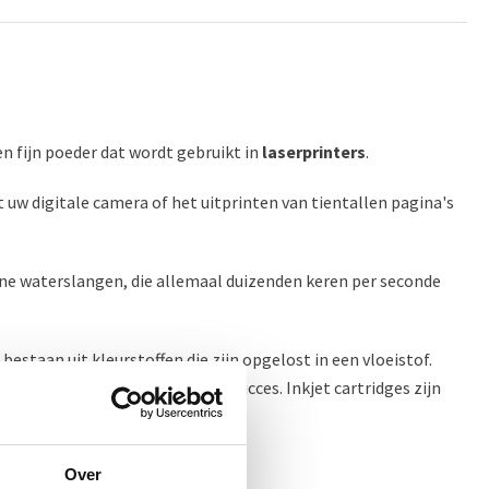
een fijn poeder dat wordt gebruikt in
laserprinters
.
uw digitale camera of het uitprinten van tientallen pagina's
leine waterslangen, die allemaal duizenden keren per seconde
bestaan uit kleurstoffen die zijn opgelost in een vloeistof.
eze inkten zit, wens ik u veel succes. Inkjet cartridges zijn
 inkt dat doet.
Over