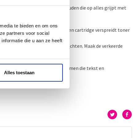
eder een statische lading vasthouden die op alles grijpt met
 media te bieden en om ons
e een elektrische lading heeft. Een cartridge verspreidt toner
ze partners voor social
nformatie die u aan ze heeft
 het beste is voor specifieke opdrachten. Maak de verkeerde
e geladen toner eraf in exacte vormen die tekst en
Alles toestaan
 worden gemaakt.