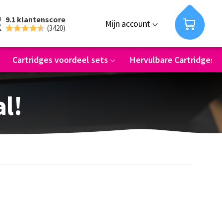
9.1 klantenscore
Mijn account
(3420)
Cartridges voordeel sets
Hervulbare Cartridges
al!