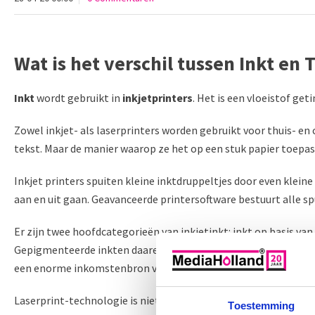
Wat is het verschil tussen Inkt en 
Inkt
wordt gebruikt in
inkjetprinters
. Het is een vloeistof ge
Zowel inkjet- als laserprinters worden gebruikt voor thuis- e
tekst. Maar de manier waarop ze het op een stuk papier toepass
Inkjet printers spuiten kleine inktdruppeltjes door even klein
aan en uit gaan. Geavanceerde printersoftware bestuurt alle s
Er zijn twee hoofdcategorieën van inkjetinkt: inkt op basis van 
Gepigmenteerde inkten daarentegen gebruiken ultrafijn poeder dat
een enorme inkomstenbron voor printer bedrijven, en ze bewa
Laserprint-technologie is niet zo eenvoudig. Dat komt omdat t
Toestemming