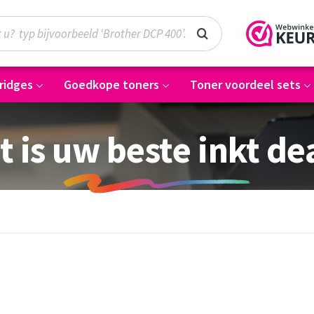
ridges
Goedkope toners
Toner voordeel sets
t is uw beste inkt de