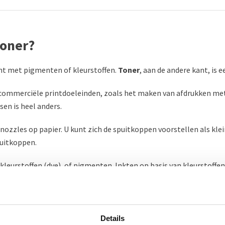
Toner?
tint met pigmenten of kleurstoffen.
Toner
, aan de andere kant, is 
n commerciële printdoeleinden, zoals het maken van afdrukken met 
en is heel anders.
e nozzles op papier. U kunt zich de spuitkoppen voorstellen als k
puitkoppen.
kleurstoffen (dye), of pigmenten. Inkten op basis van kleurstoffen 
 in een vloeistof is opgelost. Als u precies wilt weten wat er in d
ken zorgvuldig hun formules.
oner zich niet aan papier hecht op de manier waarop een vloeibare
Details