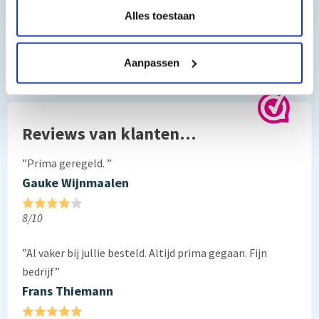
Hebt u vragen bij het artikel?
Alles toestaan
Downloads
Aanpassen
Hoe schakel ik de firmware update uit van mijn HP printer
Reviews van klanten…
”Prima geregeld. ”
Gauke Wijnmaalen
8/10
”Al vaker bij jullie besteld. Altijd prima gegaan. Fijn
bedrijf”
Frans Thiemann