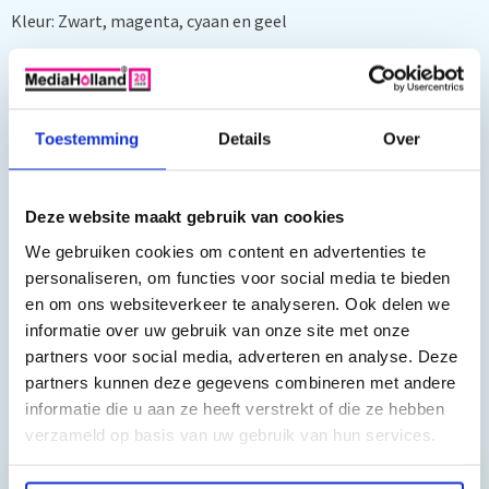
Kleur: Zwart, magenta, cyaan en geel
Inhoud:
Zwart 30 ml (1500 pagina's), kleuren: 13 ml (825 pagina's)
Toestemming
Details
Over
Geschikt voor:
Deze website maakt gebruik van cookies
HP OfficeJet
6950,
HP OfficeJet Pro
6860,
HP OfficeJet Pr
o
6868,
HP OfficeJet Pr
o
6960,
HP OfficeJet Pr
o
6970,
HP
We gebruiken cookies om content en advertenties te
OfficeJet Pr
personaliseren, om functies voor social media te bieden
o
6974,
HP OfficeJet Pr
o
6975
en om ons websiteverkeer te analyseren. Ook delen we
informatie over uw gebruik van onze site met onze
partners voor social media, adverteren en analyse. Deze
partners kunnen deze gegevens combineren met andere
informatie die u aan ze heeft verstrekt of die ze hebben
Toch nog een vraag?
verzameld op basis van uw gebruik van hun services.