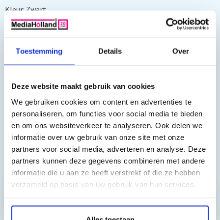
Kleur: Zwart
Inhoud: 30 ml (1500 pagina's)
Toestemming
Details
Over
Geschikt voor:
HP OfficeJet
6950,
HP OfficeJet Pro
6860,
HP OfficeJet Pr
o
Deze website maakt gebruik van cookies
6868,
HP OfficeJet Pr
o
6960,
HP OfficeJet Pr
o
6970,
HP
We gebruiken cookies om content en advertenties te
OfficeJet Pr
o
6974,
HP OfficeJet Pr
o
6975
personaliseren, om functies voor social media te bieden
en om ons websiteverkeer te analyseren. Ook delen we
informatie over uw gebruik van onze site met onze
partners voor social media, adverteren en analyse. Deze
partners kunnen deze gegevens combineren met andere
Toch nog een vraag?
informatie die u aan ze heeft verstrekt of die ze hebben
verzameld op basis van uw gebruik van hun services.
Hebt u vragen bij het artikel?
Alles toestaan