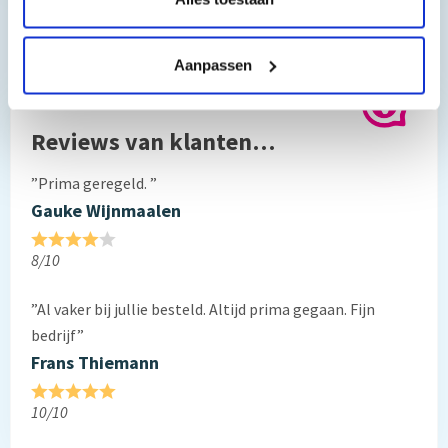
Downloads
Aanpassen
Hoe schakel ik de firmware update uit van mijn HP printer
Reviews van klanten…
”Prima geregeld. ”
Gauke Wijnmaalen
8/10
”Al vaker bij jullie besteld. Altijd prima gegaan. Fijn
bedrijf”
Frans Thiemann
10/10