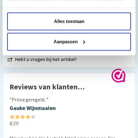
Alles toestaan
Toch nog een vraag?
Aanpassen
Hebt u vragen bij het artikel?
Reviews van klanten…
”Prima geregeld. ”
Gauke Wijnmaalen
8/10