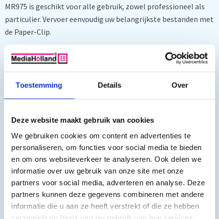
MR975 is geschikt voor alle gebruik, zowel professioneel als
particulier. Vervoer eenvoudig uw belangrijkste bestanden met
de Paper-Clip.
Garantietermijn
Toestemming
Details
Over
Op dit product krijgt u 60 maanden garantie.
Capaciteit: 8GB
Interface: USB 2.0
Deze website maakt gebruik van cookies
Lezen: tot 14 MB/s
We gebruiken cookies om content en advertenties te
Schrijven: tot 4 MB/s
Verpakking: single blister pack
personaliseren, om functies voor social media te bieden
Kleur: blauw
en om ons websiteverkeer te analyseren. Ook delen we
Extreem compact met de functionaliteit van een paper-
informatie over uw gebruik van onze site met onze
clip
partners voor social media, adverteren en analyse. Deze
Afmeting: 37 x 12.5 x 4.5 mm
partners kunnen deze gegevens combineren met andere
Gewicht: 3g
informatie die u aan ze heeft verstrekt of die ze hebben
In prijs inbegrepen: Heffing Stichting Thuiskopie
verzameld op basis van uw gebruik van hun services.