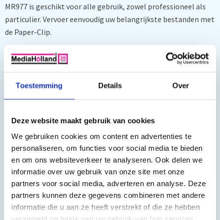
MR977 is geschikt voor alle gebruik, zowel professioneel als
particulier. Vervoer eenvoudig uw belangrijkste bestanden met
de Paper-Clip.
Garantietermijn
Toestemming
Details
Over
Op dit product krijgt u 60 maanden garantie.
Capaciteit: 32GB
Interface: USB 2.0
Deze website maakt gebruik van cookies
Lezen: tot 14 MB/s
We gebruiken cookies om content en advertenties te
Schrijven: tot 4 MB/s
Verpakking: single blister pack
personaliseren, om functies voor social media te bieden
Kleur: groen
en om ons websiteverkeer te analyseren. Ook delen we
Extreem compact met de functionaliteit van een paper-
informatie over uw gebruik van onze site met onze
clip
partners voor social media, adverteren en analyse. Deze
Afmeting: 37 x 12.5 x 4.5 mm
partners kunnen deze gegevens combineren met andere
Gewicht: 3g
informatie die u aan ze heeft verstrekt of die ze hebben
In prijs inbegrepen: Heffing Stichting Thuiskopie
verzameld op basis van uw gebruik van hun services.