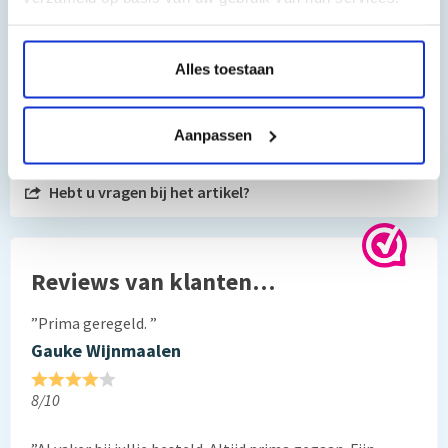
Alles toestaan
Toch nog een vraag?
Aanpassen
Hebt u vragen bij het artikel?
Reviews van klanten…
”Prima geregeld. ”
Gauke Wijnmaalen
8/10