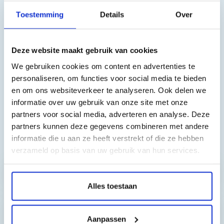
Geschikt voor de volgende printers:
Toestemming
Details
Over
Epson Expression Home XP-5200
Epson Expression Home XP-5205
Epson WorkForce WF-2960
Deze website maakt gebruik van cookies
Epson WorkForce WF-2965
We gebruiken cookies om content en advertenties te
personaliseren, om functies voor social media te bieden
en om ons websiteverkeer te analyseren. Ook delen we
informatie over uw gebruik van onze site met onze
partners voor social media, adverteren en analyse. Deze
partners kunnen deze gegevens combineren met andere
informatie die u aan ze heeft verstrekt of die ze hebben
Toch nog een vraag?
verzameld op basis van uw gebruik van hun services.
Hebt u vragen bij het artikel?
Alles toestaan
Reviews van klanten…
Aanpassen