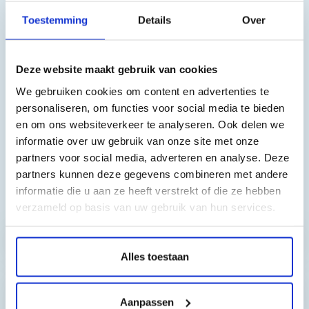
Geschikt voor de volgende printers:
Toestemming
Details
Over
Epson Expression Home XP-5200
Epson Expression Home XP-5205
Epson WorkForce WF-2960
Deze website maakt gebruik van cookies
Epson WorkForce WF-2965
We gebruiken cookies om content en advertenties te
personaliseren, om functies voor social media te bieden
en om ons websiteverkeer te analyseren. Ook delen we
informatie over uw gebruik van onze site met onze
partners voor social media, adverteren en analyse. Deze
partners kunnen deze gegevens combineren met andere
informatie die u aan ze heeft verstrekt of die ze hebben
Toch nog een vraag?
verzameld op basis van uw gebruik van hun services.
Hebt u vragen bij het artikel?
Alles toestaan
Reviews van klanten…
Aanpassen