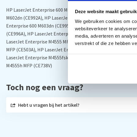
HP LaserJet Enterprise 600 M601dn (CE990A), HP LaserJet Ente
Deze website maakt gebruik
M602dn (CE992A), HP LaserJet Enterprise 600 M602n (CE991A),
We gebruiken cookies om cont
Enterprise 600 M603dn (CE995A), HP LaserJet Enterprise 600 
websiteverkeer te analyseren
(CE996A), HP LaserJet Enterprise 600 printer M601m (F3J55A),
media, adverteren en analys
LaserJet Enterprise M4555 MFP (CE502A), HP LaserJet Enterpr
verstrekt of die ze hebben v
MFP (CE503A), HP LaserJet Enterprise M4555f MFP (CE503V), 
LaserJet Enterprise M4555fskm MFP (CE504V), HP LaserJet En
M4555h MFP (CE738V)
Toch nog een vraag?
Hebt u vragen bij het artikel?