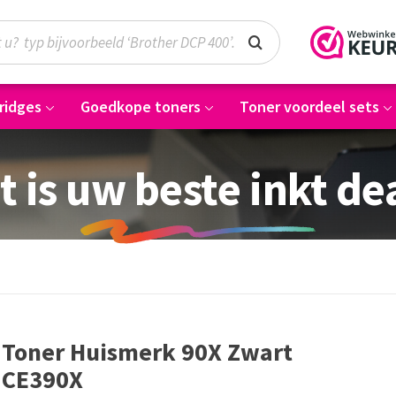
ridges
Goedkope toners
Toner voordeel sets
t is uw beste inkt de
Toner Huismerk 90X Zwart
CE390X