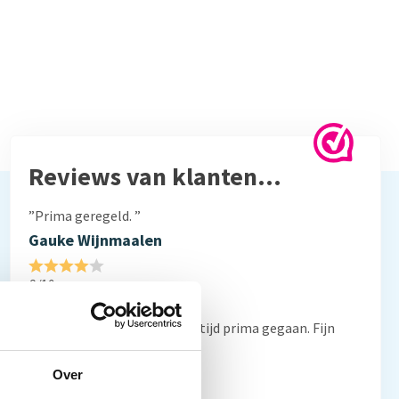
Reviews van klanten…
”Prima geregeld. ”
Gauke Wijnmaalen
8/10
”Al vaker bij jullie besteld. Altijd prima gegaan. Fijn
bedrijf”
Frans Thiemann
Over