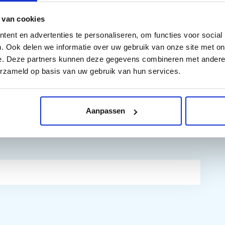
rprise 600 M601n (CE989A), HP LaserJet Enterprise 600
 van cookies
 HP LaserJet Enterprise 600 M602x (CE993A), HP LaserJet
ent en advertenties te personaliseren, om functies voor social
M603n (CE994A), HP LaserJet Enterprise 600 M603xh
. Ook delen we informatie over uw gebruik van onze site met on
 HP LaserJet Enterprise 600 printer M602m (F3J54A), HP
e. Deze partners kunnen deze gegevens combineren met andere i
ise M4555 MFP (CE502V), HP LaserJet Enterprise M4555f
erzameld op basis van uw gebruik van hun services.
HP LaserJet Enterprise M4555fskm MFP (CE504A), HP
terprise M4555h MFP (CE738A), HP LaserJet Enterprise
Aanpassen