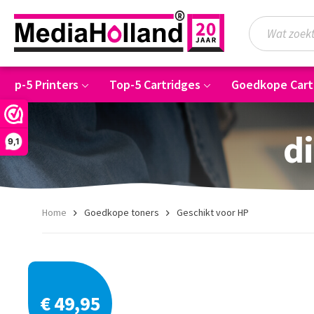
Top-5 Printers
Top-5 Cartridges
Goedkope Cart
di
9,1
Home
Goedkope toners
Geschikt voor HP
€ 49,95