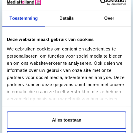
Capaciteit:
2300 pagina's
Toestemming
Details
Over
Deze toner cartridge is geschikt voor o.a. de volgende
printers:
Deze website maakt gebruik van cookies
Color LaserJet Pro M377dw, Color LaserJet Pro M452dn, Color
LaserJet Pro M452dw, Color LaserJet Pro M452nw, Color
We gebruiken cookies om content en advertenties te
LaserJet Pro M477fdn, Color LaserJet Pro M477fdw, Color
personaliseren, om functies voor social media te bieden
en om ons websiteverkeer te analyseren. Ook delen we
LaserJet Pro M477fnw
informatie over uw gebruik van onze site met onze
partners voor social media, adverteren en analyse. Deze
partners kunnen deze gegevens combineren met andere
informatie die u aan ze heeft verstrekt of die ze hebben
verzameld op basis van uw gebruik van hun services.
Toch nog een vraag?
Alles toestaan
Hebt u vragen bij het artikel?