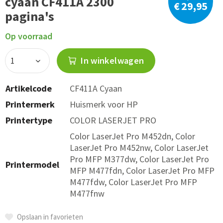
cyaan CF411A 2300
€ 29,95
pagina's
Op voorraad
In winkelwagen
Artikelcode
CF411A Cyaan
Printermerk
Huismerk voor HP
Printertype
COLOR LASERJET PRO
Color LaserJet Pro M452dn, Color
LaserJet Pro M452nw, Color LaserJet
Pro MFP M377dw, Color LaserJet Pro
Printermodel
MFP M477fdn, Color LaserJet Pro MFP
M477fdw, Color LaserJet Pro MFP
M477fnw
Opslaan in favorieten