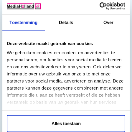
Kleur: Geel
Capaciteit:
5000 pagina's
Toestemming
Details
Over
Deze toner cartridge is geschikt voor o.a. de volgende
printers:
Deze website maakt gebruik van cookies
Color LaserJet Pro M377dw, Color LaserJet Pro M452dn, Color
We gebruiken cookies om content en advertenties te
LaserJet Pro M452dw, Color LaserJet Pro M452nw, Color
personaliseren, om functies voor social media te bieden
LaserJet Pro M477fdn, Color LaserJet Pro M477fdw, Color
en om ons websiteverkeer te analyseren. Ook delen we
LaserJet Pro M477fnw
informatie over uw gebruik van onze site met onze
partners voor social media, adverteren en analyse. Deze
partners kunnen deze gegevens combineren met andere
informatie die u aan ze heeft verstrekt of die ze hebben
verzameld op basis van uw gebruik van hun services.
Toch nog een vraag?
Alles toestaan
Hebt u vragen bij het artikel?