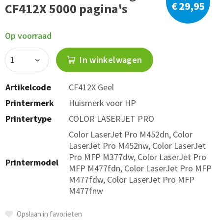
€ 29,95
CF412X 5000 pagina's
Op voorraad
In winkelwagen
Artikelcode
CF412X Geel
Printermerk
Huismerk voor HP
Printertype
COLOR LASERJET PRO
Color LaserJet Pro M452dn, Color
LaserJet Pro M452nw, Color LaserJet
Pro MFP M377dw, Color LaserJet Pro
Printermodel
MFP M477fdn, Color LaserJet Pro MFP
M477fdw, Color LaserJet Pro MFP
M477fnw
Opslaan in favorieten