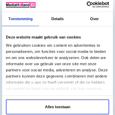
Kleur: Zwart
Capaciteit: 3100 pagina's
Toestemming
Details
Over
Geschikt voor:
Deze website maakt gebruik van cookies
HP LaserJet Pro M 402 d, HP LaserJet Pro M 402 dn, HP
LaserJet Pro M 402 dne, HP LaserJet Pro M 402 dw, HP LaserJet
We gebruiken cookies om content en advertenties te
Pro M 402 m, HP LaserJet Pro M 402 n, HP LaserJet Pro M 402
personaliseren, om functies voor social media te bieden
Series, HP LaserJet Pro MFP M 420 Series, HP LaserJet Pro
en om ons websiteverkeer te analyseren. Ook delen we
informatie over uw gebruik van onze site met onze
MFP M 426 dn, HP LaserJet Pro MFP M 426 dw, HP LaserJet Pro
partners voor social media, adverteren en analyse. Deze
MFP M 426 fdn, HP LaserJet Pro MFP M 426 fdw, HP LaserJet
partners kunnen deze gegevens combineren met andere
Pro MFP M 426 fw, HP LaserJet Pro MFP M 426 m, HP LaserJet
informatie die u aan ze heeft verstrekt of die ze hebben
Pro MFP M 426 n
verzameld op basis van uw gebruik van hun services.
Toch nog een vraag?
Alles toestaan
Hebt u vragen bij het artikel?