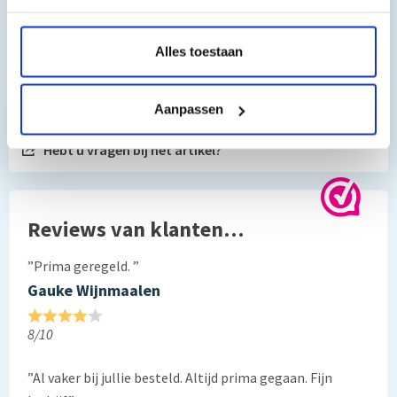
Alles toestaan
Toch nog een vraag?
Aanpassen
Hebt u vragen bij het artikel?
Reviews van klanten…
”Prima geregeld. ”
Gauke Wijnmaalen
8/10
”Al vaker bij jullie besteld. Altijd prima gegaan. Fijn