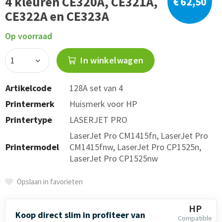
4 kleuren CE320A, CE321A,
€ 62,50
CE322A en CE323A
Op voorraad
In winkelwagen
Artikelcode
128A set van 4
Printermerk
Huismerk voor HP
Printertype
LASERJET PRO
LaserJet Pro CM1415fn, LaserJet Pro
Printermodel
CM1415fnw, LaserJet Pro CP1525n,
LaserJet Pro CP1525nw
Opslaan in favorieten
HP
Koop direct slim in profiteer van
Compatible