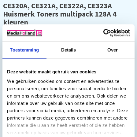
CE320A, CE321A, CE322A, CE323A
Huismerk Toners multipack 128A 4
kleuren
Capaciteit
: Zwart 2250 pagina's en Kleur 1500 pagina's
Deze toner cartridges zijn geschikt voor o.a. de volgende
Toestemming
Details
Over
printers:
Color LaserJet CM1415 FN
Deze website maakt gebruik van cookies
Color LaserJet CM1415 FN MFP
Color LaserJet CM1415 FNW MFP
We gebruiken cookies om content en advertenties te
Color LaserJet Pro CM1410
personaliseren, om functies voor social media te bieden
Color LaserJet Pro CM1415 FN
en om ons websiteverkeer te analyseren. Ook delen we
Color LaserJet Pro CM1415 FNW
informatie over uw gebruik van onze site met onze
Color LaserJet Pro CM1415
partners voor social media, adverteren en analyse. Deze
Color LaserJet Pro CP1520
Color LaserJet Pro CP1525
partners kunnen deze gegevens combineren met andere
Color LaserJet Pro CP1525 N
informatie die u aan ze heeft verstrekt of die ze hebben
Color LaserJet Pro CP1525 NW
verzameld op basis van uw gebruik van hun services.