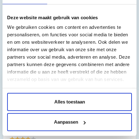
Brother DCP-L8410CDW, Brother HL-L8260CDW, Brother HL-
Deze website maakt gebruik van cookies
L8360CDW, Brother MFC-L8690CDW, Brother MFC-L8900CDW
We gebruiken cookies om content en advertenties te
personaliseren, om functies voor social media te bieden
en om ons websiteverkeer te analyseren. Ook delen we
informatie over uw gebruik van onze site met onze
partners voor social media, adverteren en analyse. Deze
Toch nog een vraag?
partners kunnen deze gegevens combineren met andere
informatie die u aan ze heeft verstrekt of die ze hebben
verzameld op basis van uw gebruik van hun services.
Hebt u vragen bij het artikel?
Alles toestaan
Reviews van klanten…
”Prima geregeld. ”
Aanpassen
Gauke Wijnmaalen