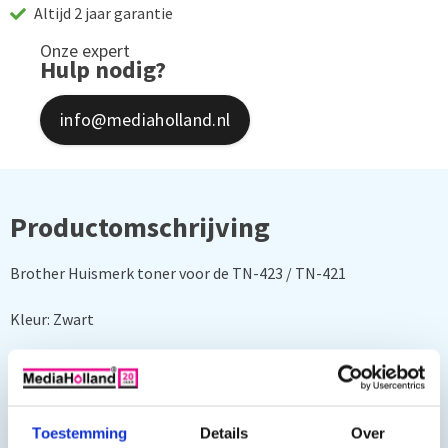
Altijd 2 jaar garantie
Onze expert
Hulp nodig?
info@mediaholland.nl
Productomschrijving
Brother Huismerk toner voor de TN-423 / TN-421
Kleur: Zwart
Capaciteit zwart: 4500 pagina's
Deze toner cartridges zijn geschikt voor o.a. de volgende
Toestemming
Details
Over
printers: